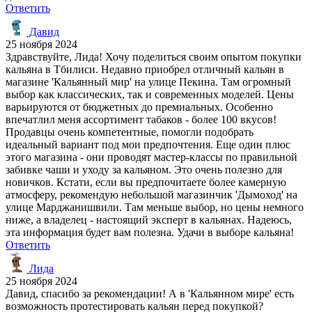
Ответить
Давид
25 ноября 2024
Здравствуйте, Лида! Хочу поделиться своим опытом покупки
кальяна в Тбилиси. Недавно приобрел отличный кальян в
магазине 'Кальянный мир' на улице Пекина. Там огромный
выбор как классических, так и современных моделей. Цены
варьируются от бюджетных до премиальных. Особенно
впечатлил меня ассортимент табаков - более 100 вкусов!
Продавцы очень компетентные, помогли подобрать
идеальный вариант под мои предпочтения. Еще один плюс
этого магазина - они проводят мастер-классы по правильной
забивке чаши и уходу за кальяном. Это очень полезно для
новичков. Кстати, если вы предпочитаете более камерную
атмосферу, рекомендую небольшой магазинчик 'Дымоход' на
улице Марджанишвили. Там меньше выбор, но цены немного
ниже, а владелец - настоящий эксперт в кальянах. Надеюсь,
эта информация будет вам полезна. Удачи в выборе кальяна!
Ответить
Лида
25 ноября 2024
Давид, спасибо за рекомендации! А в 'Кальянном мире' есть
возможность протестировать кальян перед покупкой?