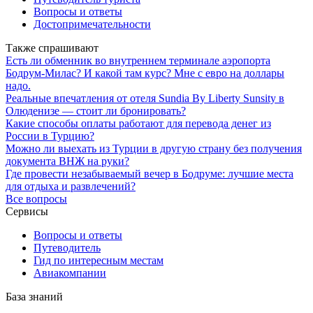
Вопросы и ответы
Достопримечательности
Также спрашивают
Есть ли обменник во внутреннем терминале аэропорта
Бодрум-Милас? И какой там курс? Мне с евро на доллары
надо.
Реальные впечатления от отеля Sundia By Liberty Sunsity в
Олюденизе — стоит ли бронировать?
Какие способы оплаты работают для перевода денег из
России в Турцию?
Можно ли выехать из Турции в другую страну без получения
документа ВНЖ на руки?
Где провести незабываемый вечер в Бодруме: лучшие места
для отдыха и развлечений?
Все вопросы
Сервисы
Вопросы и ответы
Путеводитель
Гид по интересным местам
Авиакомпании
База знаний