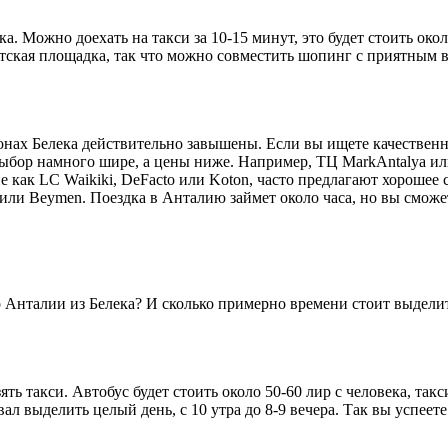
ека. Можно доехать на такси за 10-15 минут, это будет стоить ок
 детская площадка, так что можно совместить шопинг с приятны
зонах Белека действительно завышены. Если вы ищете качествен
выбор намного шире, а цены ниже. Например, ТЦ MarkAntalya ил
е как LC Waikiki, DeFacto или Koton, часто предлагают хорошее
ли Beymen. Поездка в Анталию займет около часа, но вы сможете
о Анталии из Белека? И сколько примерно времени стоит выдели
ть такси. Автобус будет стоить около 50-60 лир с человека, такс
 выделить целый день, с 10 утра до 8-9 вечера. Так вы успеете