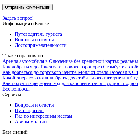
Задать вопрос!
Информация о Белеке
Путеводитель туриста
Вопросы и ответы
Достопримечательности
Также спрашивают
Аренда автомобиля в Олюденизе без кредитной карты: реальны
Как добраться до Таксима из нового аэропорта Стамбула: авто
Как добраться до торгового центра Молл от отеля Dobedan в С
Какой оператор связи выбрать для стабильного интернета в С
Как получить референс код для рабочей визы в Турцию: подро
Все вопросы
Сервисы
Вопросы и ответы
Путеводитель
Гид по интересным местам
Авиакомпании
База знаний