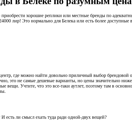
нды в Белеке по разумным цен
но приобрести хорошие реплики или местные бренды по адекват
000 лир! Это нормально для Белека или есть более доступные в
ет-центр, где можно найти довольно приличный выбор брендовой
Конечно, это не самые дешевые варианты, но цены значительно ни
ные вещи. Учтите, что это все-таки аутлет, поэтому там в основ
ны.
а? И есть ли смысл ехать туда ради одной-двух вещей?