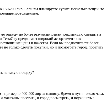
оло 150-200 лир. Если вы планируете купить несколько вещей, то
м времяпрепровождением.
ную одежду по более разумным ценам, рекомендую съездить в
и TerraCity предлагают широкий ассортимент как
 соотношение цены и качества. Если вы предпочитаете более
 не только сделать покупки, но и посмотреть город, посетить
ть на такую поездку?
и - примерно 400-500 лир за машину. Время в пути - около часа.
 и магазины посетить, и город посмотреть, и поужинать в