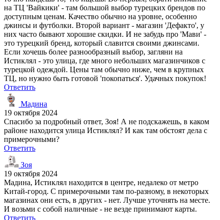
на ТЦ 'Вайкики' - там большой выбор турецких брендов по
доступным ценам. Качество обычно на уровне, особенно
джинсы и футболки. Второй вариант - магазин 'Дефакто', у
них часто бывают хорошие скидки. И не забудь про 'Мави' -
это турецкий бренд, который славится своими джинсами.
Если хочешь более разнообразный выбор, загляни на
Истиклял - это улица, где много небольших магазинчиков с
турецкой одеждой. Цены там обычно ниже, чем в крупных
ТЦ, но нужно быть готовой 'покопаться'. Удачных покупок!
Ответить
Мадина
19 октября 2024
Спасибо за подробный ответ, Зоя! А не подскажешь, в каком
районе находится улица Истиклял? И как там обстоят дела с
примерочными?
Ответить
Зоя
19 октября 2024
Мадина, Истиклял находится в центре, недалеко от метро
Китай-город. С примерочными там по-разному, в некоторых
магазинах они есть, в других - нет. Лучше уточнять на месте.
И возьми с собой наличные - не везде принимают карты.
Ответить