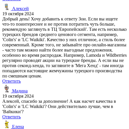
Алексей
19 октября 2024
Добрый день! Хочу добавить к ответу Зои. Если вы ищете
что-то поинтереснее и не против потратить чуть больше,
рекомендую заглянуть в ТЦ 'Европейский'. Там есть несколько
турецких брендов среднего ценового сегмента, например,
'Colin's' и 'LC Waikiki'. Качество у них отличное, а стиль более
современный. Кроме того, не забывайте про онлайн-магазины
- часто там можно найти более выгодные предложения,
особенно во время распродаж. Например, Lamoda и Wildberries
регулярно проводят акции на турецкие бренды. А если вы не
против секонд-хенда, то загляните в 'Мега Хенд' - там иногда
попадаются настоящие жемчужины турецкого производства
по смешным ценам.
Ответить
Мадина
19 октября 2024
Алексей, спасибо за дополнение! А как насчет качества в
'Colin's' и 'LC Waikiki'? Они действительно лучше, чем в
'Вайкики'?
Ответить
Елена