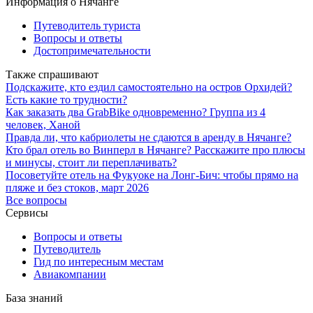
Информация о Нячанге
Путеводитель туриста
Вопросы и ответы
Достопримечательности
Также спрашивают
Подскажите, кто ездил самостоятельно на остров Орхидей?
Есть какие то трудности?
Как заказать два GrabBike одновременно? Группа из 4
человек, Ханой
Правда ли, что кабриолеты не сдаются в аренду в Нячанге?
Кто брал отель во Винперл в Нячанге? Расскажите про плюсы
и минусы, стоит ли переплачивать?
Посоветуйте отель на Фукуоке на Лонг-Бич: чтобы прямо на
пляже и без стоков, март 2026
Все вопросы
Сервисы
Вопросы и ответы
Путеводитель
Гид по интересным местам
Авиакомпании
База знаний