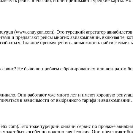
 тоже есть рейсы в Россию, и они принимают турецкие карты. Но 
Enuygun (www.enuygun.com). Это турецкий агрегатор авиабилето
ами и предлагают рейсы многих авиакомпаний, включая те, кот
азобраться. Главное преимущество - возможность найти самые в
 сервис? Не было ли проблем с бронированием или возвратом би
возникало. Они работают уже много лет и имеют хорошую репута
отличаться в зависимости от выбранного тарифа и авиакомпании.
biletix.com). Это тоже турецкий онлайн-сервис по продаже авиаб
о может быть особенно полезно для Георгия. Они предлагают б