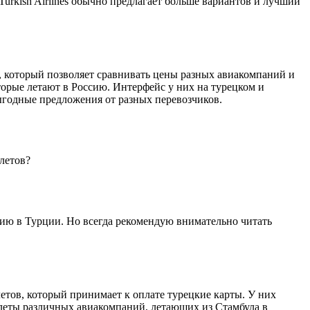
Turkish Airlines обычно предлагает больше вариантов и лучший
в, который позволяет сравнивать цены разных авиакомпаний и
орые летают в Россию. Интерфейс у них на турецком и
ыгодные предложения от разных перевозчиков.
летов?
цию в Турции. Но всегда рекомендую внимательно читать
илетов, который принимает к оплате турецкие карты. У них
илеты различных авиакомпаний, летающих из Стамбула в