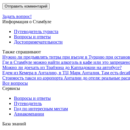
Задать вопрос!
Информация о Стамбуле
Путеводитель туриста
Вопросы и ответы
Достопримечательности
Также спрашивают
Нужно ли предъявлять титры при въезде в Турцию при останов
Где в Стамбуле можно найти алкоголь в кафе или это запрещен
Можно ли доехать из Трабзона до Каппадокии на автобусе?
Едем из Кемера в Анталию, в ТЦ Марк Анталия. Там есть decat
Стоимость такси из аэропорта Анталии до отеля: реальные расц
Все вопросы
Сервисы
Вопросы и ответы
Путеводитель
Гид по интересным местам
Авиакомпании
База знаний