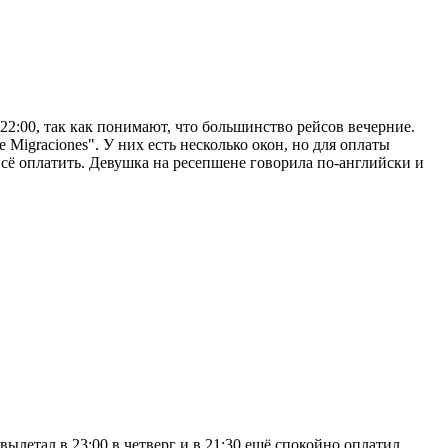
-22:00, так как понимают, что большинство рейсов вечерние.
e Migraciones". У них есть несколько окон, но для оплаты
сё оплатить. Девушка на ресепшене говорила по-английски и
ылетал в 23:00 в четверг и в 21:30 ещё спокойно оплатил.