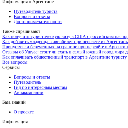
Информация о Аргентине
Путеводитель туриста
Вопросы и ответы
Достопримечательности
Также спрашивают
Как получить туристическую визу в США с российским паспо
Как добавить младенца в авиабилет при перелете из Аргентин
Пропустят ли беременных на границе при перелёте в Аргентину
Отзывы об Ушуае: стоит ли ехать в самый южный город мира д
Как оплачивать общественный транспорт в Аргентине туристу 
Все вопросы
Сервисы
Вопросы и ответы
Путеводитель
Гид по интересным местам
Авиакомпании
База знаний
О проекте
Информация