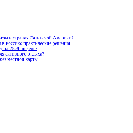
ртом в странах Латинской Америки?
ы в Россию: практические решения
 на 26-30 неделе?
ля активного отдыха?
без местной карты