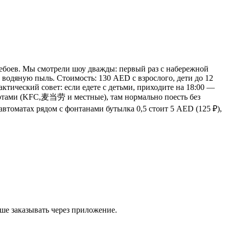
еребоев. Мы смотрели шоу дважды: первый раз с набережной
 водяную пыль. Стоимость: 130 AED с взрослого, дети до 12
ктический совет: если едете с детьми, приходите на 18:00 —
дкортами (KFC,麦当劳 и местные), там нормально поесть без
автоматах рядом с фонтанами бутылка 0,5 стоит 5 AED (125 ₽),
чше заказывать через приложение.