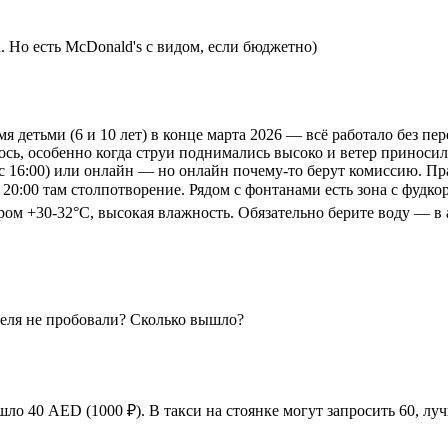
. Но есть McDonald's с видом, если бюджетно)
я детьми (6 и 10 лет) в конце марта 2026 — всё работало без п
ось, особенно когда струи поднимались высоко и ветер приносил
с 16:00) или онлайн — но онлайн почему-то берут комиссию. Пра
ле 20:00 там столпотворение. Рядом с фонтанами есть зона с фу
ром +30-32°C, высокая влажность. Обязательно берите воду — в 
отеля не пробовали? Сколько вышло?
ло 40 AED (1000 ₽). В такси на стоянке могут запросить 60, лу