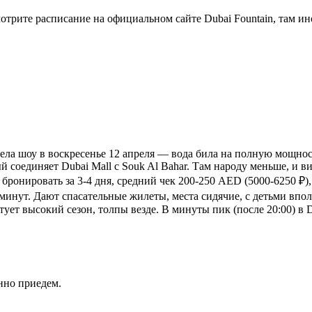
трите расписание на официальном сайте Dubai Fountain, там ино
рела шоу в воскресенье 12 апреля — вода била на полную мощнос
й соединяет Dubai Mall с Souk Al Bahar. Там народу меньше, и 
бронировать за 3-4 дня, средний чек 200-250 AED (5000-6250 ₽), 
5 минут. Дают спасательные жилеты, места сидячие, с детьми вп
ртует высокий сезон, толпы везде. В минуты пик (после 20:00) в
нно приедем.