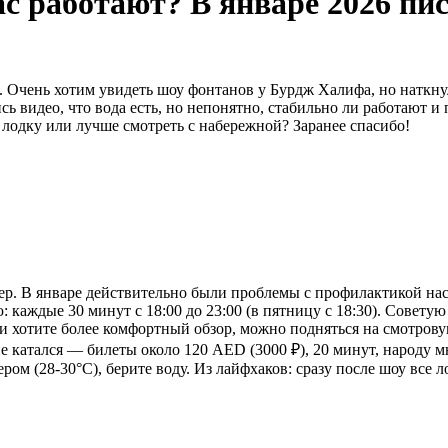
 работают? В январе 2026 писа
. Очень хотим увидеть шоу фонтанов у Бурдж Халифа, но наткнул
ись видео, что вода есть, но непонятно, стабильно ли работают 
 лодку или лучше смотреть с набережной? Заранее спасибо!
ер. В январе действительно были проблемы с профилактикой нас
: каждые 30 минут с 18:00 до 23:00 (в пятницу с 18:30). Совету
ли хотите более комфортный обзор, можно подняться на смотров
 я не катался — билеты около 120 AED (3000 ₽), 20 минут, народ
ром (28-30°C), берите воду. Из лайфхаков: сразу после шоу все 