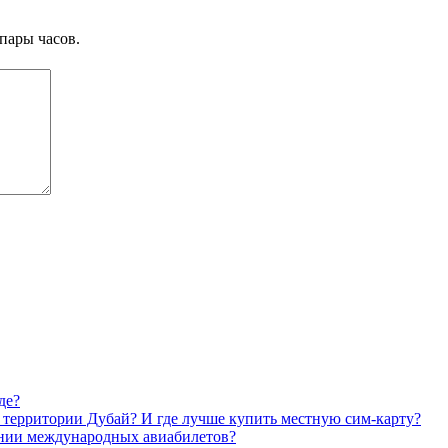
пары часов.
де?
на территории Дубай? И где лучше купить местную сим-карту?
ании международных авиабилетов?