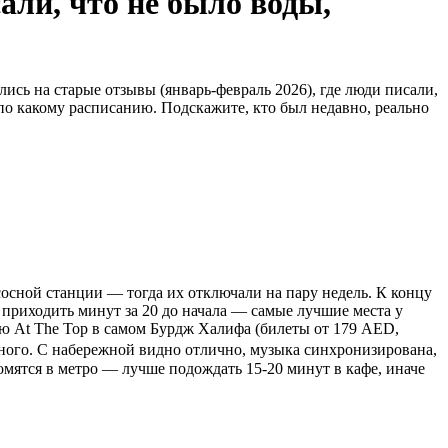
ли, что не было воды,
ись на старые отзывы (январь-февраль 2026), где люди писали,
и по какому расписанию. Подскажите, кто был недавно, реально
осной станции — тогда их отключали на пару недель. К концу
ю приходить минут за 20 до начала — самые лучшие места у
ую At The Top в самом Бурдж Халифа (билеты от 179 AED,
у много. С набережной видно отлично, музыка синхронизирована,
ломятся в метро — лучше подождать 15-20 минут в кафе, иначе