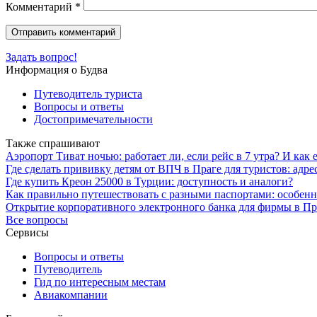
Комментарий
*
Задать вопрос!
Информация о Будва
Путеводитель туриста
Вопросы и ответы
Достопримечательности
Также спрашивают
Аэропорт Тиват ночью: работает ли, если рейс в 7 утра? И как е
Где сделать прививку детям от ВПЧ в Праге для туристов: адре
Где купить Креон 25000 в Турции: доступность и аналоги?
Как правильно путешествовать с разными паспортами: особенн
Открытие корпоративного электронного банка для фирмы в Пр
Все вопросы
Сервисы
Вопросы и ответы
Путеводитель
Гид по интересным местам
Авиакомпании