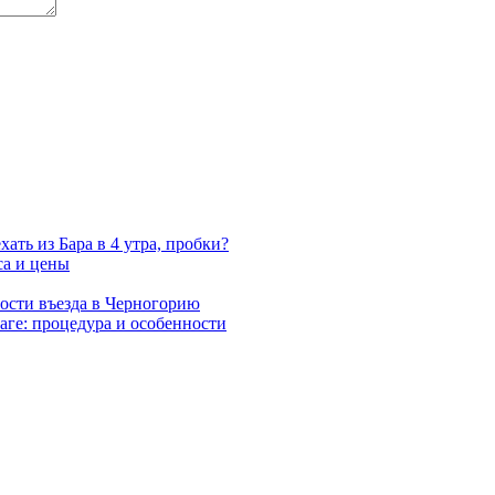
хать из Бара в 4 утра, пробки?
са и цены
ости въезда в Черногорию
аге: процедура и особенности