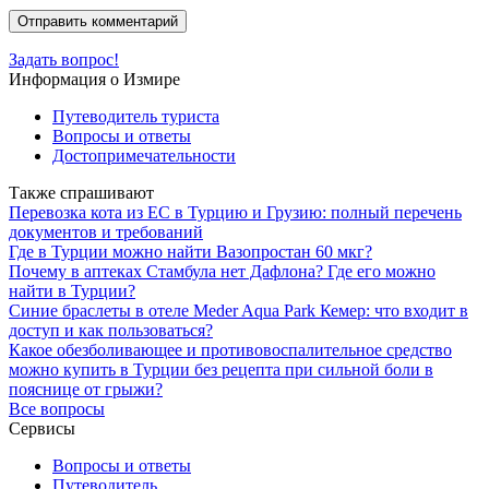
Задать вопрос!
Информация о Измире
Путеводитель туриста
Вопросы и ответы
Достопримечательности
Также спрашивают
Перевозка кота из ЕС в Турцию и Грузию: полный перечень
документов и требований
Где в Турции можно найти Вазопростан 60 мкг?
Почему в аптеках Стамбула нет Дафлона? Где его можно
найти в Турции?
Синие браслеты в отеле Mеder Aqua Park Кемер: что входит в
доступ и как пользоваться?
Какое обезболивающее и противовоспалительное средство
можно купить в Турции без рецепта при сильной боли в
пояснице от грыжи?
Все вопросы
Сервисы
Вопросы и ответы
Путеводитель