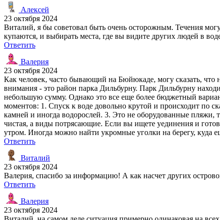
Алексей
23 октября 2024
Виталий, я бы советовал быть очень осторожным. Течения могу
купаются, и выбирать места, где вы видите других людей в воде
Ответить
Валерия
23 октября 2024
Как человек, часто бывающий на Бюйюкаде, могу сказать, что н
внимания - это район парка Дильбурну. Парк Дильбурну находит
небольшую сумму. Однако это все еще более бюджетный вариант
моментов: 1. Спуск к воде довольно крутой и происходит по с
камней и иногда водорослей. 3. Это не оборудованные пляжи, т
чистая, а виды потрясающие. Если вы ищете уединения и готов
утром. Иногда можно найти укромные уголки на берегу, куда е
Ответить
Виталий
23 октября 2024
Валерия, спасибо за информацию! А как насчет других остро
Ответить
Валерия
23 октября 2024
Виталий, на самом деле ситуация примерно одинаковая на все