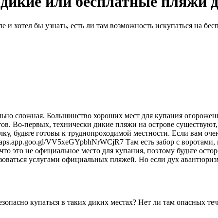
 дикие или бесплатные пляжи 
 и хотел бы узнать, есть ли там возможность искупаться на бес
ьно сложная. Большинство хороших мест для купания огорожены
в. Во-первых, технически дикие пляжи на острове существуют, н
ку, будьте готовы к труднопроходимой местности. Если вам очен
maps.app.goo.gl/VV5xeGYpbhNrWCjR7 Там есть забор с воротами, 
что это не официальное место для купания, поэтому будьте ост
ьзоваться услугами официальных пляжей. Но если дух авантюриз
безопасно купаться в таких диких местах? Нет ли там опасных т