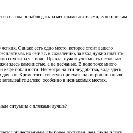
его сначала понаблюдать за местными жителями, если они там
 легких. Однако есть одно место, которое стоит вашего
бесплатным, но сейчас, к сожалению, за вход нужно платить
жно спуститься к воде. Правда, нужно учитывать несколько
яжи здесь каменистые, а не песчаные. В воде тоже много
и кафе поблизости. Несмотря на эти неудобства, вода здесь
для вас. Кроме того, советую приехать на остров пораньше
е заплывайте далеко, особенно в незнакомых местах.
ыаде ситуация с пляжами лучше?
итается общественным. Он более доступен, чем дикие пляжи