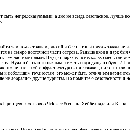
т быть непредсказуемыми, а дно не всегда безопасное. Лучше вс
.
айти там по-настоящему дикий и бесплатный пляж - задача не из
ся на северо-восточной части острова. Раньше вход в парк был 
, чем частные пляжи. Внутри парка есть несколько мест, где мо
калам. Нужно быть осторожным и иметь подходящую обувь. 2. Пл
ак что нет никакой инфраструктуры - ни лежаков, ни зонтиков, н
ы к небольшим трудностям, это может быть отличным вариантом 
ще не добрались другие туристы. Но помните о безопасности и н
вов Принцевых островов? Может быть, на Хейбелиаде или Кынал
х островах. Но на Хейбелиаде есть пляж Чамлиманы, который сч