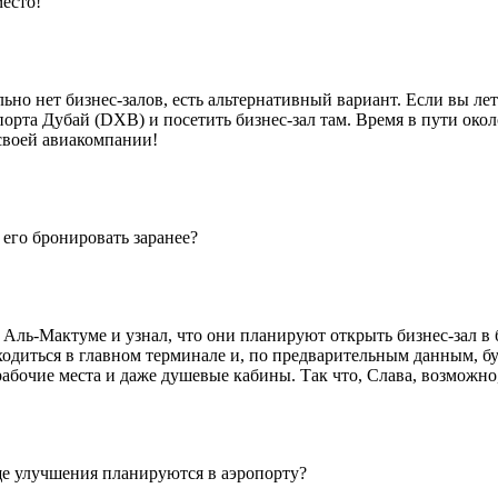
есто!
ьно нет бизнес-залов, есть альтернативный вариант. Если вы ле
рта Дубай (DXB) и посетить бизнес-зал там. Время в пути около
своей авиакомпании!
 его бронировать заранее?
 Аль-Мактуме и узнал, что они планируют открыть бизнес-зал в
ходиться в главном терминале и, по предварительным данным, буд
бочие места и даже душевые кабины. Так что, Слава, возможно,
ще улучшения планируются в аэропорту?