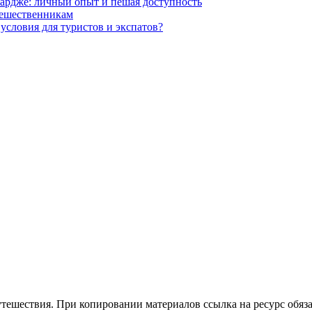
Шардже: личный опыт и пешая доступность
утешественникам
условия для туристов и экспатов?
утешествия. При копировании материалов ссылка на ресурс обяза