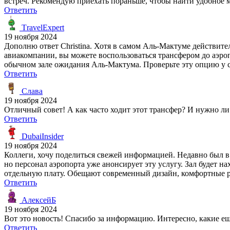
встреч. Рекомендую приехать пораньше, чтобы найти удобное м
Ответить
ТravelExpert
19 ноября 2024
Дополню ответ Christina. Хотя в самом Аль-Мактуме действител
авиакомпании, вы можете воспользоваться трансфером до аэропо
обычном зале ожидания Аль-Мактума. Проверьте эту опцию у 
Ответить
Слава
19 ноября 2024
Отличный совет! А как часто ходит этот трансфер? И нужно ли
Ответить
DubaiInsider
19 ноября 2024
Коллеги, хочу поделиться свежей информацией. Недавно был в
но персонал аэропорта уже анонсирует эту услугу. Зал будет на
отдельную плату. Обещают современный дизайн, комфортные ра
Ответить
АлексейБ
19 ноября 2024
Вот это новость! Спасибо за информацию. Интересно, какие е
Ответить