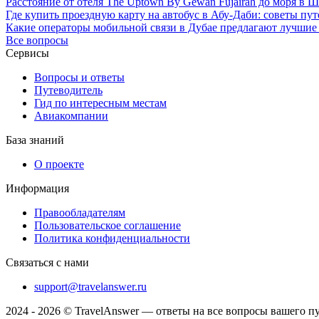
Расстояние от отеля The Uptown By Gewan Fujairah до моря в 
Где купить проездную карту на автобус в Абу-Даби: советы п
Какие операторы мобильной связи в Дубае предлагают лучшие 
Все вопросы
Сервисы
Вопросы и ответы
Путеводитель
Гид по интересным местам
Авиакомпании
База знаний
О проекте
Информация
Правообладателям
Пользовательское соглашение
Политика конфиденциальности
Связаться с нами
support@travelanswer.ru
2024 - 2026 © TravelAnswer — ответы на все вопросы вашего п