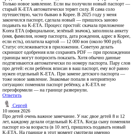
Только новое заявление. Если вы получили новый паспорт —
старый K-ETA автоматически теряет силу. Я сама соло
путешествую, часто бываю в Корее. В 2025 году у меня
закончился паспорт, сделала новый — пришлось заново
подавать на K-ETA. Процесс простой: скачала приложение
Korea ETA (официальное, зелёный значок), заполнила анкету
(имя, фамилия, номер паспорта, дата рождения, адрес в Корее,
если есть), оплатила картой — 12 000 вон (около 900 руб).
Статус отслеживается в приложении. Советую делать
скриншот одобрения или сохранять PDF — при прохождении
границы могут попросить показать. Хотя обычно данные
подтягиваются автоматически по номеру паспорта. Пару слов
про детей: если ребёнок вписан в ваш паспорт, ему всё равно
нужен отдельный K-ETA. При замене детского паспорта —
тоже новое заявление. Знакомые попали в неприятную
ситуацию: поменяли паспорт ребёнку, а K-ETA не
переоформили — на границе развернули.
Ответить
Сергей
10 июня 2026
Про детей очень важное замечание. У нас двое детей 8 и 12
лет, каждому делали отдельный K-ETA. Когда сыну поменяли
паспорт из-за возраста (в 10 лет), пришлось подавать новый
K-ETA. На границе в этот момент смотрели именно