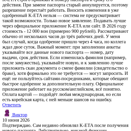
действия. При замене паспорта старый аннулируется, поэтому
разрешение перестаёт работать. Вносить изменения в уже
одобренный K-ETA нельзя — система не предусматривает
такой возможности. Только новое заявление. Подавать лучше
через официальное приложение K-ETA или сайт. В 2026 году
стоимость - 12 000 вон (примерно 900 рублей). Рассматривают
обычно от нескольких часов до трёх рабочих дней. У меня
был случай, когда одобрение пришло через 4 часа, но коллега
ждал двое суток. Важный момент: при заполнении анкеты
указывайте все данные нового паспорта — номер, дату
выдачи, срок действия. Если изменилась фамилия (например,
после замужества), указывайте новую, и к заявлению лучше
приложить скан документа о смене фамилии (свидетельство о
браке), хотя формально это не требуется — могут запросить. И
ещё: не пользуйтесь сайтами-посредниками, которые обещают
быстрое одобрение за дополнительную плату. Официальное
приложение работает на русском/английском, всё понятно.
Оплата картой — подойдёт любая международная, но если
есть корейская карта, с ней меньше шансов на ошибку.
Ответить
Виктор
10 июня 2026
Подтверждаю. Сам недавно обновлял K-ETA после получения
нового паспорта. Действительно, никакой функции