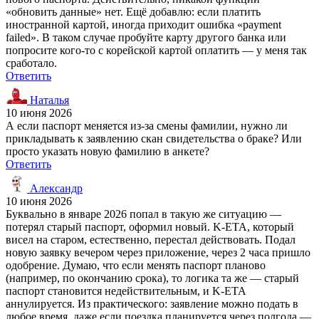
«обновить данные» нет. Ещё добавлю: если платить
иностранной картой, иногда приходит ошибка «payment
failed». В таком случае пробуйте карту другого банка или
попросите кого-то с корейской картой оплатить — у меня так
сработало.
Ответить
Наталья
10 июня 2026
А если паспорт меняется из-за смены фамилии, нужно ли
прикладывать к заявлению скан свидетельства о браке? Или
просто указать новую фамилию в анкете?
Ответить
Александр
10 июня 2026
Буквально в январе 2026 попал в такую же ситуацию —
потерял старый паспорт, оформил новый. K-ETA, который
висел на старом, естественно, перестал действовать. Подал
новую заявку вечером через приложение, через 2 часа пришло
одобрение. Думаю, что если менять паспорт планово
(например, по окончанию срока), то логика та же — старый
паспорт становится недействительным, и K-ETA
аннулируется. Из практического: заявление можно подать в
любое время, даже если поездка планируется через полгода —