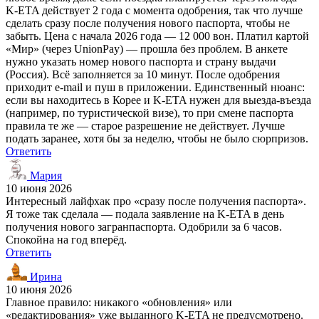
K-ETA действует 2 года с момента одобрения, так что лучше
сделать сразу после получения нового паспорта, чтобы не
забыть. Цена с начала 2026 года — 12 000 вон. Платил картой
«Мир» (через UnionPay) — прошла без проблем. В анкете
нужно указать номер нового паспорта и страну выдачи
(Россия). Всё заполняется за 10 минут. После одобрения
приходит e-mail и пуш в приложении. Единственный нюанс:
если вы находитесь в Корее и K-ETA нужен для выезда-въезда
(например, по туристической визе), то при смене паспорта
правила те же — старое разрешение не действует. Лучше
подать заранее, хотя бы за неделю, чтобы не было сюрпризов.
Ответить
Мария
10 июня 2026
Интересный лайфхак про «сразу после получения паспорта».
Я тоже так сделала — подала заявление на K-ETA в день
получения нового загранпаспорта. Одобрили за 6 часов.
Спокойна на год вперёд.
Ответить
Ирина
10 июня 2026
Главное правило: никакого «обновления» или
«редактирования» уже выданного K-ETA не предусмотрено.