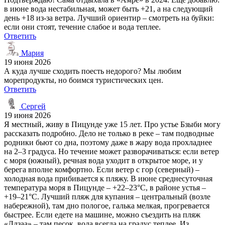
в июне вода нестабильная, может быть +21, а на следующий
день +18 из-за ветра. Лучший ориентир – смотреть на буйки:
если они стоят, течение слабое и вода теплее.
Ответить
Мария
19 июня 2026
А куда лучше сходить поесть недорого? Мы любим
морепродукты, но боимся туристических цен.
Ответить
Сергей
19 июня 2026
Я местный, живу в Пицунде уже 15 лет. Про устье Бзыби могу
рассказать подробно. Дело не только в реке – там подводные
родники бьют со дна, поэтому даже в жару вода прохладнее
на 2–3 градуса. Но течение может разворачиваться: если ветер
с моря (южный), речная вода уходит в открытое море, и у
берега вполне комфортно. Если ветер с гор (северный) –
холодная вода прибивается к пляжу. В июне среднесуточная
температура моря в Пицунде – +22–23°C, в районе устья –
+19–21°C. Лучший пляж для купания – центральный (возле
набережной), там дно пологое, галька мелкая, прогревается
быстрее. Если едете на машине, можно съездить на пляж
«Лдзаа» – там песок, вода всегда на градус теплее. Из