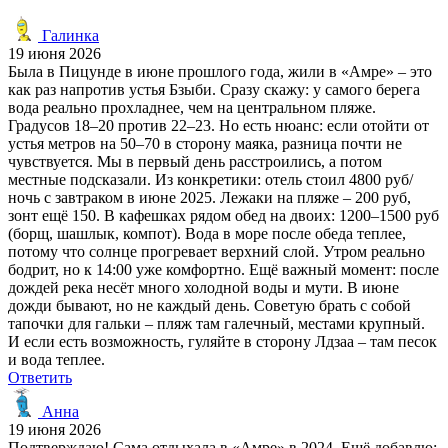
Галинка
19 июня 2026
Была в Пицунде в июне прошлого года, жили в «Амре» – это
как раз напротив устья Бзыби. Сразу скажу: у самого берега
вода реально прохладнее, чем на центральном пляже.
Градусов 18–20 против 22–23. Но есть нюанс: если отойти от
устья метров на 50–70 в сторону маяка, разница почти не
чувствуется. Мы в первый день расстроились, а потом
местные подсказали. Из конкретики: отель стоил 4800 руб/
ночь с завтраком в июне 2025. Лежаки на пляже – 200 руб,
зонт ещё 150. В кафешках рядом обед на двоих: 1200–1500 руб
(борщ, шашлык, компот). Вода в море после обеда теплее,
потому что солнце прогревает верхний слой. Утром реально
бодрит, но к 14:00 уже комфортно. Ещё важный момент: после
дождей река несёт много холодной воды и мути. В июне
дожди бывают, но не каждый день. Советую брать с собой
тапочки для гальки – пляж там галечный, местами крупный.
И если есть возможность, гуляйте в сторону Лдзаа – там песок
и вода теплее.
Ответить
Анна
19 июня 2026
Подтверждаю! Сама отдыхала в «Амре» в 2024. Ещё добавлю: