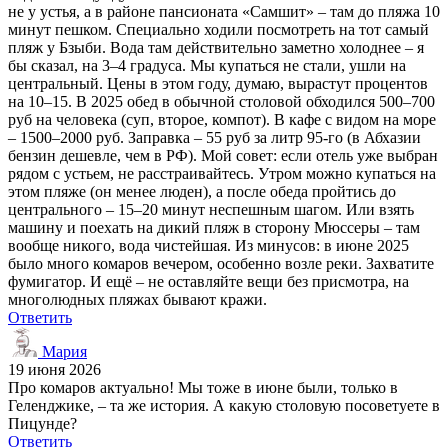
не у устья, а в районе пансионата «Самшит» – там до пляжа 10
минут пешком. Специально ходили посмотреть на тот самый
пляж у Бзыби. Вода там действительно заметно холоднее – я
бы сказал, на 3–4 градуса. Мы купаться не стали, ушли на
центральный. Цены в этом году, думаю, вырастут процентов
на 10–15. В 2025 обед в обычной столовой обходился 500–700
руб на человека (суп, второе, компот). В кафе с видом на море
– 1500–2000 руб. Заправка – 55 руб за литр 95-го (в Абхазии
бензин дешевле, чем в РФ). Мой совет: если отель уже выбран
рядом с устьем, не расстраивайтесь. Утром можно купаться на
этом пляже (он менее люден), а после обеда пройтись до
центрального – 15–20 минут неспешным шагом. Или взять
машину и поехать на дикий пляж в сторону Мюссеры – там
вообще никого, вода чистейшая. Из минусов: в июне 2025
было много комаров вечером, особенно возле реки. Захватите
фумигатор. И ещё – не оставляйте вещи без присмотра, на
многолюдных пляжах бывают кражи.
Ответить
Мария
19 июня 2026
Про комаров актуально! Мы тоже в июне были, только в
Геленджике, – та же история. А какую столовую посоветуете в
Пицунде?
Ответить