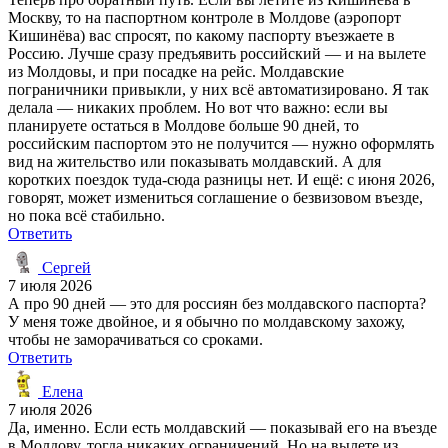
Москву, то на паспортном контроле в Молдове (аэропорт
Кишинёва) вас спросят, по какому паспорту въезжаете в
Россию. Лучше сразу предъявить российский — и на вылете
из Молдовы, и при посадке на рейс. Молдавские
пограничники привыкли, у них всё автоматизировано. Я так
делала — никаких проблем. Но вот что важно: если вы
планируете остаться в Молдове больше 90 дней, то
российским паспортом это не получится — нужно оформлять
вид на жительство или показывать молдавский. А для
коротких поездок туда-сюда разницы нет. И ещё: с июня 2026,
говорят, может измениться соглашение о безвизовом въезде,
но пока всё стабильно.
Ответить
Сергей
7 июля 2026
А про 90 дней — это для россиян без молдавского паспорта?
У меня тоже двойное, и я обычно по молдавскому захожу,
чтобы не заморачиваться со сроками.
Ответить
Елена
7 июля 2026
Да, именно. Если есть молдавский — показывай его на въезде
в Молдову, тогда никаких ограничений. Но на вылете из