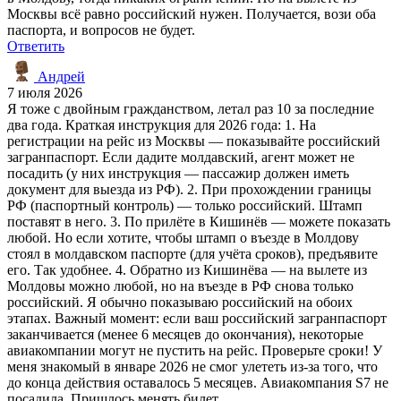
Москвы всё равно российский нужен. Получается, вози оба
паспорта, и вопросов не будет.
Ответить
Андрей
7 июля 2026
Я тоже с двойным гражданством, летал раз 10 за последние
два года. Краткая инструкция для 2026 года: 1. На
регистрации на рейс из Москвы — показывайте российский
загранпаспорт. Если дадите молдавский, агент может не
посадить (у них инструкция — пассажир должен иметь
документ для выезда из РФ). 2. При прохождении границы
РФ (паспортный контроль) — только российский. Штамп
поставят в него. 3. По прилёте в Кишинёв — можете показать
любой. Но если хотите, чтобы штамп о въезде в Молдову
стоял в молдавском паспорте (для учёта сроков), предъявите
его. Так удобнее. 4. Обратно из Кишинёва — на вылете из
Молдовы можно любой, но на въезде в РФ снова только
российский. Я обычно показываю российский на обоих
этапах. Важный момент: если ваш российский загранпаспорт
заканчивается (менее 6 месяцев до окончания), некоторые
авиакомпании могут не пустить на рейс. Проверьте сроки! У
меня знакомый в январе 2026 не смог улететь из-за того, что
до конца действия оставалось 5 месяцев. Авиакомпания S7 не
посадила. Пришлось менять билет.