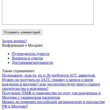
Задать вопрос!
Информация о Молдове
Путеводитель туриста
Вопросы и ответы
Достопримечательности
Также спрашивают
Подскажите, пож-та, по п.36 требуются АГС заявителя.
Нужно ли получать из ЗАГС справку о записи о моем
рождении в молдове? или достаточно будет моего старого
свидетельства о рождении?
Получение ПМЖ и гражданства по отцу для рожденных в
Молдове с украинским паспортом
Можно ли поменять российский загранпаспорт в посольстве
РФ в Молдове?