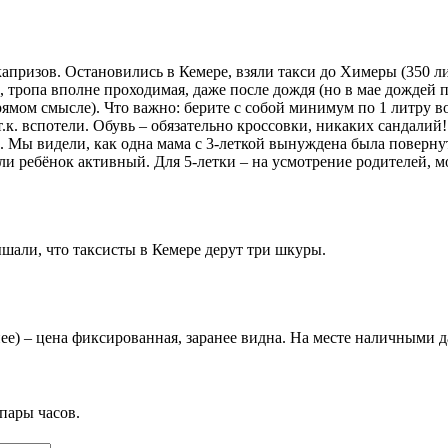
капризов. Остановились в Кемере, взяли такси до Химеры (350 лир
тропа вполне проходимая, даже после дождя (но в мае дождей по
рямом смысле). Что важно: берите с собой минимум по 1 литру в
.к. вспотели. Обувь – обязательно кроссовки, никаких сандалий!
ер. Мы видели, как одна мама с 3-леткой вынуждена была поверну
сли ребёнок активный. Для 5-летки – на усмотрение родителей, м
шали, что таксисты в Кемере дерут три шкуры.
нее) – цена фиксированная, заранее видна. На месте наличными д
пары часов.