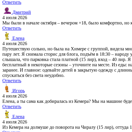
Ответить
Дмитрий
4 июля 2026
Мы были в начале октября – вечером +18, было комфортно, но 
Ответить
Елена
4 июля 2026
Путешествую сольно, но была на Химере с группой, видела мно
пару лет. Я снимала сторис для блога, подъём в 18:30 – народу 
слышала, что парковка стала платной (15 лир), вход – 40 лир. 
бесплатный в некоторые сезоны – уточните на месте. Из еды: н
заранее. И главное: одевайте детей в закрытую одежду с длинн
спускаться без света неудобно.
Ответить
Игорь
4 июля 2026
Елена, а ты сама как добиралась из Кемера? Мы на машине буде
Ответить
Елена
4 июля 2026
Из Кемера на долмуше до поворота на Чиралу (15 лир), оттуда 