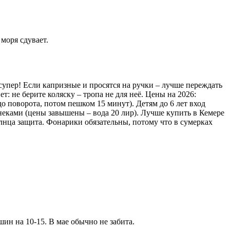
моря сдувает.
супер! Если капризные и просятся на ручки – лучше переждать
ет: не берите коляску – тропа не для неё. Цены на 2026:
до поворота, потом пешком 15 минут). Детям до 6 лет вход
 снеками (цены завышены – вода 20 лир). Лучше купить в Кемере
олнца защита. Фонарики обязательны, потому что в сумерках
шин на 10-15. В мае обычно не забита.