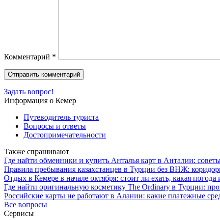
Комментарий
*
Задать вопрос!
Информация о Кемер
Путеводитель туриста
Вопросы и ответы
Достопримечательности
Также спрашивают
Где найти обменники и купить Анталья карт в Анталии: совет
Правила пребывания казахстанцев в Турции без ВНЖ: коридор
Отдых в Кемере в начале октября: стоит ли ехать, какая погода
Где найти оригинальную косметику The Ordinary в Турции: пр
Российские карты не работают в Алании: какие платежные сред
Все вопросы
Сервисы