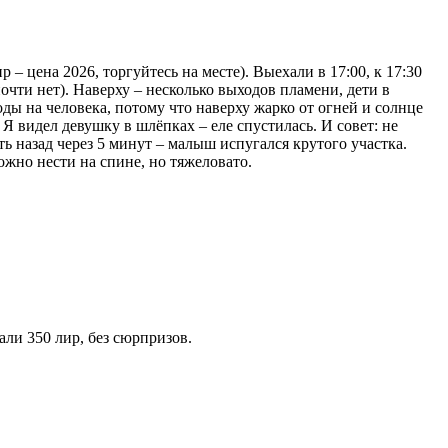
 – цена 2026, торгуйтесь на месте). Выехали в 17:00, к 17:30
чти нет). Наверху – несколько выходов пламени, дети в
оды на человека, потому что наверху жарко от огней и солнце
 Я видел девушку в шлёпках – еле спустилась. И совет: не
ть назад через 5 минут – малыш испугался крутого участка.
ожно нести на спине, но тяжеловато.
али 350 лир, без сюрпризов.