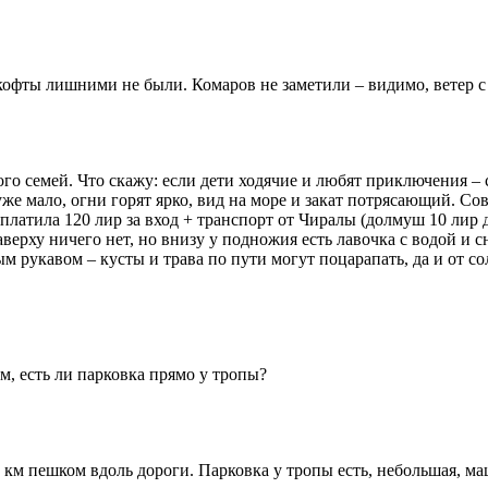
кофты лишними не были. Комаров не заметили – видимо, ветер с 
го семей. Что скажу: если дети ходячие и любят приключения – 
уже мало, огни горят ярко, вид на море и закат потрясающий. Сов
Я платила 120 лир за вход + транспорт от Чиралы (долмуш 10 лир 
аверху ничего нет, но внизу у подножия есть лавочка с водой и
ым рукавом – кусты и трава по пути могут поцарапать, да и от с
м, есть ли парковка прямо у тропы?
1 км пешком вдоль дороги. Парковка у тропы есть, небольшая, ма