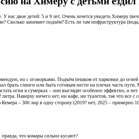
рсию на Химеру с детьми ездил
 У нас двое детей: 5 и 9 лет. Очень хочется увидеть Химеру (ве
и? Сколько занимает подъём? Есть ли там инфраструктура (вода,
екомендую, но с оговорками. Подъём пешком от парковки до огней
вал брать слинги или быть готовым нести на плечах часть пути.
застать огни в сумерках – они выглядят особенно эффектно, и нет
литра. Наверху ничего нет, ни кафе, ни туалетов, так что все с 
из Кемера – 300 лир в одну сторону (2019? нет, 2025 – примерно 1
И правда, что комары сильно кусают?