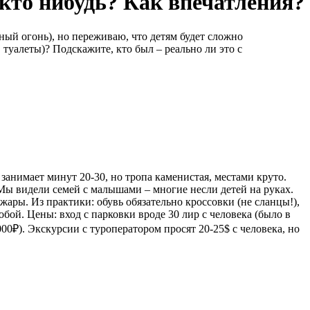
 кто нибудь? Как впечатления?
чный огонь), но переживаю, что детям будет сложно
 туалеты)? Подскажите, кто был – реально ли это с
 занимает минут 20-30, но тропа каменистая, местами круто.
 Мы видели семей с малышами – многие несли детей на руках.
 жары. Из практики: обувь обязательно кроссовки (не сланцы!),
собой. Цены: вход с парковки вроде 30 лир с человека (было в
000₽). Экскурсии с туроператором просят 20-25$ с человека, но