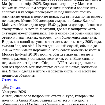
Маафуши в ноябре 2025. Коротко: в аэропорту Мале и в
банках на столичном острове с ними проблем вообще нет -
аппараты и кассиры проверяют на подлинность только
магнитные метки и водяные знаки, год выпуска почти никого
не волнует. Менял 500 долларов старыми в банке Bank of
Maldives в Мале - дали курс 15.42 руфии за доллар, абсолютно
стандартный. А вот на Маафуши, где вы планируете жить,
ситуация может отличаться. Там в основном обменники при
отелях и пара частных лавочек - они более консервативны.
Видел, как одной девушке отказались менять сотку 2003 года,
сказали "no, too old". Но это единичный случай, обычно до
2010-х принимают нормально. Мой совет: обменяйте часть в
Москве (рублей 20-30 тысяч, чтобы хватило на чаевые и
мелкие расходы), остальное везите как есть. Если сильно
переживаете - зайдите в Сбер или ВТБ за месяц до вылета,
они без проблем меняют старые серии на новые, комиссии
нет. Я так и сделал в итоге - и совесть чиста, и на месте не
пришлось объяснять.
Ответить
Оксана
30 апреля 2026
Антон, спасибо за подробный ответ! А курс, который ты
получил в банке Мале, отличается от того, что дают в
обменниках на Маафуши? Слышала, что на островах могут