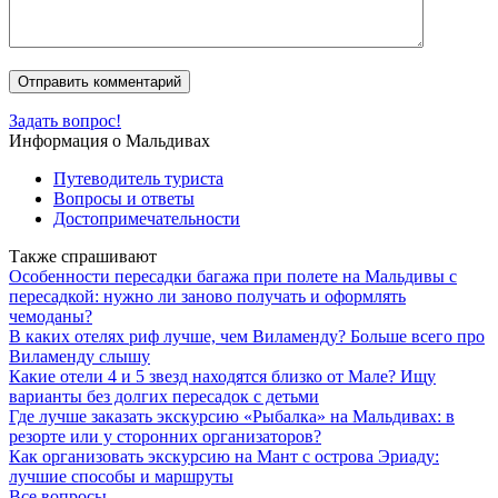
Задать вопрос!
Информация о Мальдивах
Путеводитель туриста
Вопросы и ответы
Достопримечательности
Также спрашивают
Особенности пересадки багажа при полете на Мальдивы с
пересадкой: нужно ли заново получать и оформлять
чемоданы?
В каких отелях риф лучше, чем Виламенду? Больше всего про
Виламенду слышу
Какие отели 4 и 5 звезд находятся близко от Мале? Ищу
варианты без долгих пересадок с детьми
Где лучше заказать экскурсию «Рыбалка» на Мальдивах: в
резорте или у сторонних организаторов?
Как организовать экскурсию на Мант с острова Эриаду:
лучшие способы и маршруты
Все вопросы