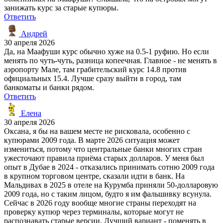
занижать курс за старые купюры.
Ответить
Андрей
30 апреля 2026
Да, на Маафуши курс обычно хуже на 0.5-1 руфию. Но если
менять по чуть-чуть, разница копеечная. Главное - не менять в
аэропорту Мале, там грабительский курс 14.8 против
официальных 15.4. Лучше сразу выйти в город, там
банкоматы и банки рядом.
Ответить
Елена
30 апреля 2026
Оксана, я бы на вашем месте не рисковала, особенно с
купюрами 2009 года. В марте 2026 ситуация может
измениться, потому что центральные банки многих стран
ужесточают правила приёма старых долларов. У меня был
опыт в Дубае в 2024 - отказались принимать сотню 2009 года
в крупном торговом центре, сказали идти в банк. На
Мальдивах в 2025 в отеле на Курумба приняли 50-долларовую
2009 года, но с таким лицом, будто я им фальшивку всунула.
Сейчас в 2026 году вообще многие страны переходят на
проверку купюр через терминалы, которые могут не
распознавать старые версии. Лучший вариант - поменять в