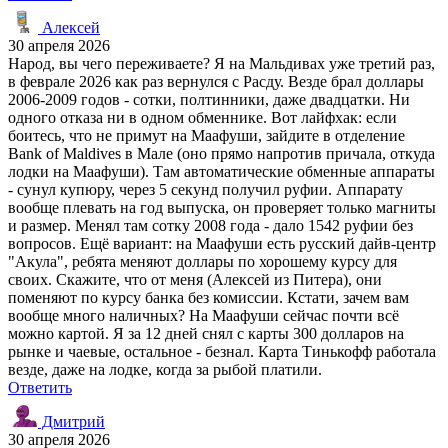
Алексей
30 апреля 2026
Народ, вы чего переживаете? Я на Мальдивах уже третий раз,
в феврале 2026 как раз вернулся с Расду. Везде брал доллары
2006-2009 годов - сотки, полтинники, даже двадцатки. Ни
одного отказа ни в одном обменнике. Вот лайфхак: если
боитесь, что не примут на Маафуши, зайдите в отделение
Bank of Maldives в Мале (оно прямо напротив причала, откуда
лодки на Маафуши). Там автоматические обменные аппараты
- сунул купюру, через 5 секунд получил руфии. Аппарату
вообще плевать на год выпуска, он проверяет только магниты
и размер. Менял там сотку 2008 года - дало 1542 руфии без
вопросов. Ещё вариант: на Маафуши есть русский дайв-центр
"Акула", ребята меняют доллары по хорошему курсу для
своих. Скажите, что от меня (Алексей из Питера), они
поменяют по курсу банка без комиссии. Кстати, зачем вам
вообще много наличных? На Маафуши сейчас почти всё
можно картой. Я за 12 дней снял с карты 300 долларов на
рынке и чаевые, остальное - безнал. Карта Тинькофф работала
везде, даже на лодке, когда за рыбой платили.
Ответить
Дмитрий
30 апреля 2026