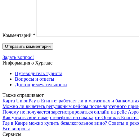
Комментарий
*
Задать вопрос!
Информация о Хургаде
Путеводитель туриста
Вопросы и ответы
Достопримечательности
Также спрашивают
Карта UnionPay в Египте: работает ли в магазинах и банкоматах
Можно ли вылететь регулярным рейсом после чартерного прил
Почему не получается зарегистрироваться онлайн на рейс Аэр
Как узнать свой номер телефона на сим-карте Оранж в Египте:
Где в Каире можно купить безалкогольное вино? Советы и рек
Все вопросы
Сервисы