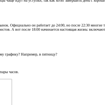
авцы чаще идут на уступки, так как хотят завершить день с хо
ынок. Официально он работает до 24:00, но после 22:30 многие 
ристов. А вот после 18:00 начинается настоящая жизнь: включают
бому графику? Например, в пятницу?
пары часов.