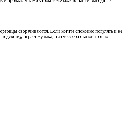
рошими продажами. Но утром тоже можно найти выгодные
торговцы сворачиваются. Если хотите спокойно погулять и не
 подсветку, играет музыка, и атмосфера становится по-