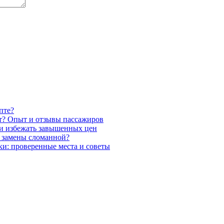
пте?
орт? Опыт и отзывы пассажиров
о и избежать завышенных цен
я замены сломанной?
и: проверенные места и советы