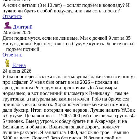
А если с детьми (8 и 10 лет) – осилят подъём к водопаду? И
нужно ли брать с собой воду-еду, или там есть киоски?
Ответить
Дмитрий
24 июня 2026
Дети поднимутся, если не ленивые. Мы с дочкой 9 лет за 35
минут дошли. Еды нет, только в Сухуме купить. Берите питьё
– подъём потный.
Ответить
Елена
24 июня 2026
Я бы поостерёглась ехать на легковушке, даже если все пишут
про асфальт. У меня был опыт в мае 2026 – поехали на
арендованном Polo, думали проскочим. До Акармары
нормально, а вот последний километр к Великану – там не
грунтовка, а натуральные камни и колеи. Polo на брюхо сел,
пришлось выталкивать. Хорошо местные мужики помогли,
дали буксир. Итог: потеряли час нервов. Лучше нанять УАЗик
в Сухуме. Цена вопроса – 1500-2000 руб с человека, группа 4-
5 человек. Выезд утром, к обеду будете и в Акармаре, и на
Великане, и обратно. Водители знают дорогу, покажут
лучшие ракурсы. Я заплатила 1800, нас было трое – вышло
5400 на всех. Дорого? Зато без риска. И бензин свой не