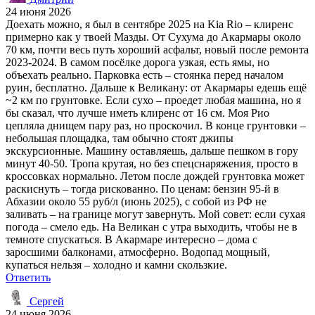
24 июня 2026
Доехать можно, я был в сентябре 2025 на Kia Rio – клиренс
примерно как у твоей Мазды. От Сухума до Акармары около
70 км, почти весь путь хороший асфальт, новый после ремонта
2023-2024. В самом посёлке дорога узкая, есть ямы, но
объехать реально. Парковка есть – стоянка перед началом
руин, бесплатно. Дальше к Великану: от Акармары едешь ещё
~2 км по грунтовке. Если сухо – проедет любая машина, но я
бы сказал, что лучше иметь клиренс от 16 см. Моя Рио
цепляла днищем пару раз, но проскочил. В конце грунтовки –
небольшая площадка, там обычно стоят джипы
экскурсионные. Машину оставляешь, дальше пешком в гору
минут 40-50. Тропа крутая, но без спецснаряжения, просто в
кроссовках нормально. Летом после дождей грунтовка может
раскиснуть – тогда рискованно. По ценам: бензин 95-й в
Абхазии около 55 руб/л (июнь 2025), с собой из РФ не
заливать – на границе могут завернуть. Мой совет: если сухая
погода – смело едь. На Великан с утра выходить, чтобы не в
темноте спускаться. В Акармаре интересно – дома с
заросшими балконами, атмосферно. Водопад мощный,
купаться нельзя – холодно и камни скользкие.
Ответить
Сергей
24 июня 2026