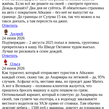
жжёшь. Если всё же решите на своей – смотрите прогноз.
Дождь прошёл? Два дня не суйтесь. И обязательно страховка
на авто с покрытием Абхазии – без неё не выпустят на
границе. До границы от Сухума 15 км, так что можно и на
такси доехать, а там пересесть на джип.
Ответить
Андрей
24 июня 2026
Подтверждаю – 2 августа 2025 попал в ливень, грунтовка
превратилась в кашу. На Шкоде Октавии чудом выехал.
Лучше не рисковать в сезон дождей.
Ответить
Ольга
24 июня 2026
Как турагент, который отправляет туристов в Абхазию
каждый сезон, скажу так: до Акармары на легковой – да, 95%
случаев. Асфальт есть, местами ямы, но проедет даже Матиз.
А вот к Великану – половина клиентов жалуется, что
пришлось бросать машину и идти пешком по грязи.
Оптимальный вариант, который я советую: до Акармары на
своей, там гуляете час-полтора, а к водопаду заказываете
местного водителя на УАЗе прямо от стоянки. Там обычно
дежурят ребята – 1500 руб с машины, довезут до площадки и