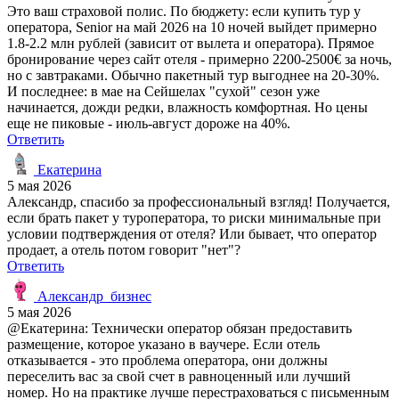
Это ваш страховой полис. По бюджету: если купить тур у
оператора, Senior на май 2026 на 10 ночей выйдет примерно
1.8-2.2 млн рублей (зависит от вылета и оператора). Прямое
бронирование через сайт отеля - примерно 2200-2500€ за ночь,
но с завтраками. Обычно пакетный тур выгоднее на 20-30%.
И последнее: в мае на Сейшелах "сухой" сезон уже
начинается, дожди редки, влажность комфортная. Но цены
еще не пиковые - июль-август дороже на 40%.
Ответить
Екатерина
5 мая 2026
Александр, спасибо за профессиональный взгляд! Получается,
если брать пакет у туроператора, то риски минимальные при
условии подтверждения от отеля? Или бывает, что оператор
продает, а отель потом говорит "нет"?
Ответить
Александр_бизнес
5 мая 2026
@Екатерина: Технически оператор обязан предоставить
размещение, которое указано в ваучере. Если отель
отказывается - это проблема оператора, они должны
переселить вас за свой счет в равноценный или лучший
номер. Но на практике лучше перестраховаться с письменным