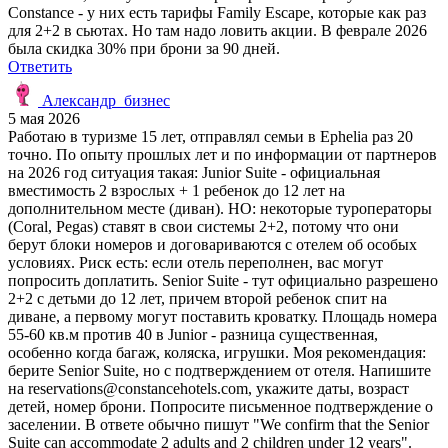
Constance - у них есть тарифы Family Escape, которые как раз
для 2+2 в сьютах. Но там надо ловить акции. В феврале 2026
была скидка 30% при брони за 90 дней.
Ответить
Александр_бизнес
5 мая 2026
Работаю в туризме 15 лет, отправлял семьи в Ephelia раз 20
точно. По опыту прошлых лет и по информации от партнеров
на 2026 год ситуация такая: Junior Suite - официальная
вместимость 2 взрослых + 1 ребенок до 12 лет на
дополнительном месте (диван). НО: некоторые туроператоры
(Coral, Pegas) ставят в свои системы 2+2, потому что они
берут блоки номеров и договариваются с отелем об особых
условиях. Риск есть: если отель переполнен, вас могут
попросить доплатить. Senior Suite - тут официально разрешено
2+2 с детьми до 12 лет, причем второй ребенок спит на
диване, а первому могут поставить кроватку. Площадь номера
55-60 кв.м против 40 в Junior - разница существенная,
особенно когда багаж, коляска, игрушки. Моя рекомендация:
берите Senior Suite, но с подтверждением от отеля. Напишите
на reservations@constancehotels.com, укажите даты, возраст
детей, номер брони. Попросите письменное подтверждение о
заселении. В ответе обычно пишут "We confirm that the Senior
Suite can accommodate 2 adults and 2 children under 12 years".