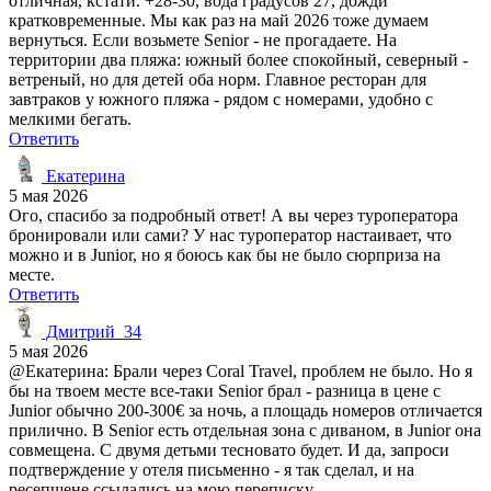
отличная, кстати. +28-30, вода градусов 27, дожди
кратковременные. Мы как раз на май 2026 тоже думаем
вернуться. Если возьмете Senior - не прогадаете. На
территории два пляжа: южный более спокойный, северный -
ветреный, но для детей оба норм. Главное ресторан для
завтраков у южного пляжа - рядом с номерами, удобно с
мелкими бегать.
Ответить
Екатерина
5 мая 2026
Ого, спасибо за подробный ответ! А вы через туроператора
бронировали или сами? У нас туроператор настаивает, что
можно и в Junior, но я боюсь как бы не было сюрприза на
месте.
Ответить
Дмитрий_34
5 мая 2026
@Екатерина: Брали через Coral Travel, проблем не было. Но я
бы на твоем месте все-таки Senior брал - разница в цене с
Junior обычно 200-300€ за ночь, а площадь номеров отличается
прилично. В Senior есть отдельная зона с диваном, в Junior она
совмещена. С двумя детьми тесновато будет. И да, запроси
подтверждение у отеля письменно - я так сделал, и на
ресепшене ссылались на мою переписку.