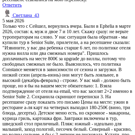
Ответить
Светлана_43
5 мая 2026
Только что с Сейшел, вернулись вчера. Были в Ephelia в марте
2026, состав: я, муж и двое 7 и 10 лет. Скажу сразу: не верьте
туроператорам на слово. У нас ситуация была обратная - мы
купили тур в Senior Suite, прилетели, а на ресепшене сказали:
"Извините, у вас два ребенка старше 6 лет, по политике отеля
нужна вилла или два смежных номера". Пришлось
доплачивать на месте 800€ за upgrade до виллы, потому что
свободных смежных не было. Выяснилось, что политика
Constance меняется в зависимости от сезона и загрузки. В
низкий сезон (апрель-июнь) они могут быть лояльнее, в
высокий (декабрь-февраль) - строже. У вас май - должно быть
проще, но я бы на вашем месте обязательно: 1. Взяла
подтверждение от отеля на email, что вас заселят 2+2 именно в
Senior Suite 2. Сохранила скриншот переписки 3. На
ресепшене сразу показать это письмо Цены на месте: ужин в
ресторане а-ля карт на четверых выходил 180-250€ (вино, три
блюда, десерты). Детское меню есть, но скромное - макароны,
курица гриль, картошка фри. Завтраки включены в тур,
шведский стол приличный. Пляж: южный - идеально для
малышей, заход пологий, песочек белый. Северный - красиво,
но волны сильнее, я бы с 2-летним не рисковала. Кстати, про