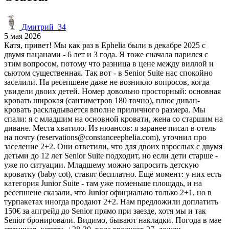
Дмитрий_34
5 мая 2026
Катя, привет! Мы как раз в Ephelia были в декабре 2025 с
двумя пацанами - 6 лет и 3 года. Я тоже сначала парился с
этим вопросом, потому что разница в цене между виллой и
сьютом существенная. Так вот - в Senior Suite нас спокойно
заселили. На ресепшене даже не возникло вопросов, когда
увидели двоих детей. Номер довольно просторный: основная
кровать широкая (сантиметров 180 точно), плюс диван-
кровать раскладывается вполне приличного размера. Мы
спали: я с младшим на основной кровати, жена со старшим на
диване. Места хватило. Из нюансов: я заранее писал в отель
на почту (reservations@constanceephelia.com), уточнил про
заселение 2+2. Они ответили, что для двоих взрослых с двумя
детьми до 12 лет Senior Suite подходит, но если дети старше -
уже по ситуации. Младшему можно запросить детскую
кроватку (baby cot), ставят бесплатно. Ещё момент: у них есть
категория Junior Suite - там уже поменьше площадь, и на
ресепшене сказали, что Junior официально только 2+1, но в
турпакетах иногда продают 2+2. Нам предложили доплатить
150€ за апгрейд до Senior прямо при заезде, хотя мы и так
Senior бронировали. Видимо, бывают накладки. Погода в мае