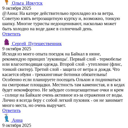
Ольга_Иркутск
9 октября 2025
@Анна: На катере действительно прохладно из-за ветра.
Советую взять ветрозащитную куртку и, возможно, тонкую
шапку. Многие туристы недооценивают, насколько может
быть холодно на воде даже в солнечный день.
Ответить
Сергей_Путешественник
9 октября 2025
Исходя из моего опыта поездок на Байкал в июне,
рекомендую принцип 'луковицы'. Первый слой - термобелье
или влагоотводящая одежда. Второй слой - утепление (флис,
тонкий свитер). Третий слой - защита от ветра и дождя. Что
касается обуви - треккинговые ботинки обязательны!
Особенно если планируете посещать Ольхон и подниматься
на смотровые площадки. Местность там каменистая, и в кедах
будет некомфортно. Не забудьте солнцезащитные очки и крем
- солнце на Байкале очень активное из-за отражения от воды.
Лично я всегда беру с собой легкий пуховик - он не занимает
много места, но очень выручает.
Ответить
Анна
9 октября 2025