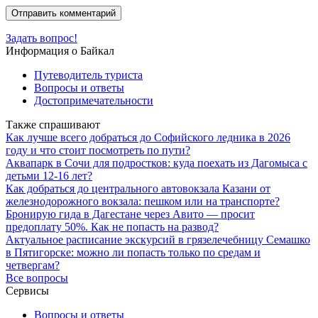
Задать вопрос!
Информация о Байкал
Путеводитель туриста
Вопросы и ответы
Достопримечательности
Также спрашивают
Как лучше всего добраться до Софийского ледника в 2026
году и что стоит посмотреть по пути?
Аквапарк в Сочи для подростков: куда поехать из Дагомыса с
детьми 12-16 лет?
Как добраться до центрального автовокзала Казани от
железнодорожного вокзала: пешком или на транспорте?
Бронирую гида в Дагестане через Авито — просит
предоплату 50%. Как не попасть на развод?
Актуальное расписание экскурсий в грязелечебницу Семашко
в Пятигорске: можно ли попасть только по средам и
четвергам?
Все вопросы
Сервисы
Вопросы и ответы