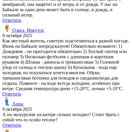
мембраной, она защитит и от ветра, и от дождя. У нас на
Байкале за один день может быть и солнце, и дождь, и
сильный ветер.
Ответить
Ольга_Иркутск
9 октября 2025
Как местный житель, советую подготовиться к разной погоде.
Июнь на Байкале непредсказуем! Обязательно возьмите: 1)
Дождевик - он пригодится обязательно 2) Теплый свитер или
пуловер 3) Несколько футболок с длинным и коротким
рукавом 4) Штаны - джинсы и треккинговые 5) Головной
убор от солнца и теплую шапку 6) Купальник - вода еще
холодная, но искупаться хочется многим. Обувь:
треккинговые ботинки для походов и сандалии/кеды для
отдыха. Помните - на воде всегда холоднее, особенно при
ветре. Средняя температура днем +15-20°C, ночью +5-10°C.
Ответить
Анна
9 октября 2025
А на экскурсиях на катере сильно холодно? Стоит брать с
собой что-то особо теплое?
Ответить