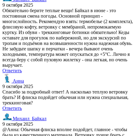
9 октября 2025
Обязательно берите теплые вещи! Байкал в июне - это
постоянная смена погоды. Основной принцип -
многослойность. Рекомендую взять: термобелье (2 комплекта),
флисовую кофту, ветровку с мембраной, непромокаемую
куртку. Из обуви - треккинговые ботинки обязательно! Кеды
оставьте для прогулок по набережной, но для экскурсий по
тропам и подъёмов на возвышенности нужна надежная обувь.
Не забудьте шапку и перчатки - вечера бывают очень
холодными, температура может опускаться до +5°C. Лично я
всегда беру с собой пуховую жилетку - она легкая, но очень
выручает.
Ответить
Анна
9 октября 2025
Спасибо за подробный ответ! А насколько теплую ветровку
брать? И флиска подойдет обычная или нужна специальная,
треккинговая?
Ответить
Михаил_Байкал
9 октября 2025
@Анна: Обычная флиска вполне подойдет, главное - чтобы
была из качественного материала. Ветровку лучше брать с