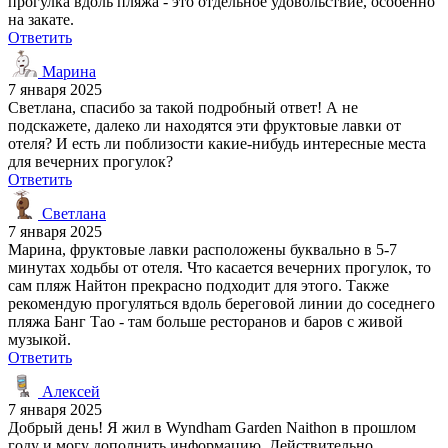
прогулка вдоль пляжа - это отдельное удовольствие, особенно
на закате.
Ответить
Марина
7 января 2025
Светлана, спасибо за такой подробный ответ! А не
подскажете, далеко ли находятся эти фруктовые лавки от
отеля? И есть ли поблизости какие-нибудь интересные места
для вечерних прогулок?
Ответить
Светлана
7 января 2025
Марина, фруктовые лавки расположены буквально в 5-7
минутах ходьбы от отеля. Что касается вечерних прогулок, то
сам пляж Найтон прекрасно подходит для этого. Также
рекомендую прогуляться вдоль береговой линии до соседнего
пляжа Банг Тао - там больше ресторанов и баров с живой
музыкой.
Ответить
Алексей
7 января 2025
Добрый день! Я жил в Wyndham Garden Naithon в прошлом
году и могу дополнить информацию. Действительно,