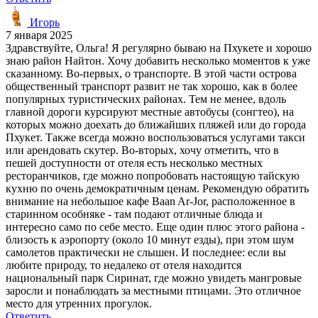
Игорь
7 января 2025
Здравствуйте, Ольга! Я регулярно бываю на Пхукете и хорошо
знаю район Найтон. Хочу добавить несколько моментов к уже
сказанному. Во-первых, о транспорте. В этой части острова
общественный транспорт развит не так хорошо, как в более
популярных туристических районах. Тем не менее, вдоль
главной дороги курсируют местные автобусы (сонгтео), на
которых можно доехать до ближайших пляжей или до города
Пхукет. Также всегда можно воспользоваться услугами такси
или арендовать скутер. Во-вторых, хочу отметить, что в
пешей доступности от отеля есть несколько местных
ресторанчиков, где можно попробовать настоящую тайскую
кухню по очень демократичным ценам. Рекомендую обратить
внимание на небольшое кафе Baan Ar-Jor, расположенное в
старинном особняке - там подают отличные блюда и
интересно само по себе место. Еще один плюс этого района -
близость к аэропорту (около 10 минут езды), при этом шум
самолетов практически не слышен. И последнее: если вы
любите природу, то недалеко от отеля находится
национальный парк Сиринат, где можно увидеть мангровые
заросли и понаблюдать за местными птицами. Это отличное
место для утренних прогулок.
Ответить