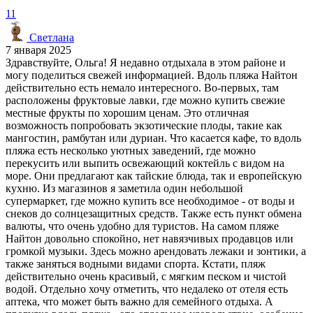
11
Светлана
7 января 2025
Здравствуйте, Ольга! Я недавно отдыхала в этом районе и
могу поделиться свежей информацией. Вдоль пляжа Найтон
действительно есть немало интересного. Во-первых, там
расположены фруктовые лавки, где можно купить свежие
местные фрукты по хорошим ценам. Это отличная
возможность попробовать экзотические плоды, такие как
мангостин, рамбутан или дуриан. Что касается кафе, то вдоль
пляжа есть несколько уютных заведений, где можно
перекусить или выпить освежающий коктейль с видом на
море. Они предлагают как тайские блюда, так и европейскую
кухню. Из магазинов я заметила один небольшой
супермаркет, где можно купить все необходимое - от воды и
снеков до солнцезащитных средств. Также есть пункт обмена
валюты, что очень удобно для туристов. На самом пляже
Найтон довольно спокойно, нет навязчивых продавцов или
громкой музыки. Здесь можно арендовать лежаки и зонтики, а
также заняться водными видами спорта. Кстати, пляж
действительно очень красивый, с мягким песком и чистой
водой. Отдельно хочу отметить, что недалеко от отеля есть
аптека, что может быть важно для семейного отдыха. А