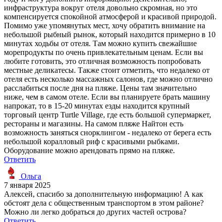
инфраструктура вокруг отеля довольно скромная, но это
компенсируется спокойной атмосферой и красивой природой.
Помимо уже упомянутых мест, хочу обратить внимание на
небольшой рыбный рынок, который находится примерно в 10
минутах ходьбы от отеля. Там можно купить свежайшие
морепродукты по очень привлекательным ценам. Если вы
любите готовить, это отличная возможность попробовать
местные деликатесы. Также стоит отметить, что недалеко от
отеля есть несколько массажных салонов, где можно отлично
расслабиться после дня на пляже. Цены там значительно
ниже, чем в самом отеле. Если вы планируете брать машину
напрокат, то в 15-20 минутах езды находится крупный
торговый центр Turtle Village, где есть большой супермаркет,
рестораны и магазины. На самом пляже Найтон есть
возможность заняться снорклингом - недалеко от берега есть
небольшой коралловый риф с красивыми рыбками.
Оборудование можно арендовать прямо на пляже.
Ответить
Ольга
7 января 2025
Алексей, спасибо за дополнительную информацию! А как
обстоят дела с общественным транспортом в этом районе?
Можно ли легко добраться до других частей острова?
Ответить