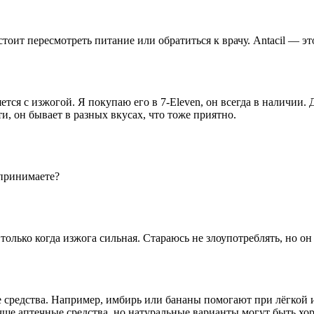
стоит пересмотреть питание или обратиться к врачу. Antacil — э
яется с изжогой. Я покупаю его в 7-Eleven, он всегда в наличии
и, он бывает в разных вкусах, что тоже приятно.
 принимаете?
, только когда изжога сильная. Стараюсь не злоупотреблять, но 
 средства. Например, имбирь или бананы помогают при лёгкой 
лучше аптечные средства, но натуральные варианты могут быть х