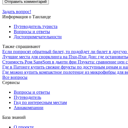
Задать вопрос!
Информация о Таиланде
Путеводитель туриста
Вопросы и ответы
Достопримечательности
Также спрашивают
Если попросят обратный билет, то подойдет ли билет в другую
Лучшие места для снорклинга на Пхи-Пхи Дон: где остановит
Стоимость Ром SangSom в дьюти фри Пхукета: сравнение цен с
Где в Патонге купить свежие фрукты по доступным ценам и н
Где можно купить компактное полотенце из микрофибры для в
Все вопросы
Сервисы
Вопросы и ответы
Путеводитель
Гид по интересным местам
Авиакомпании
База знаний
О проекте