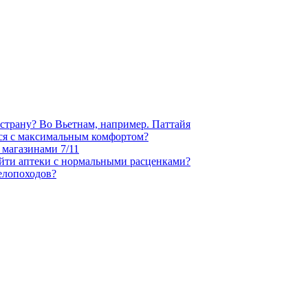
 страну? Во Вьетнам, например. Паттайя
ься с максимальным комфортом?
 магазинами 7/11
айти аптеки с нормальными расценками?
елопоходов?