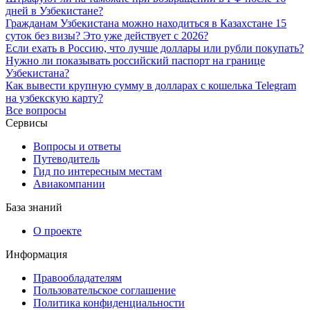
дней в Узбекистане?
Гражданам Узбекистана можно находиться в Казахстане 15
суток без визы? Это уже действует с 2026?
Если ехать в Россию, что лучше доллары или рубли покупать?
Нужно ли показывать российский паспорт на границе
Узбекистана?
Как вывести крупную сумму в долларах с кошелька Telegram
на узбекскую карту?
Все вопросы
Сервисы
Вопросы и ответы
Путеводитель
Гид по интересным местам
Авиакомпании
База знаний
О проекте
Информация
Правообладателям
Пользовательское соглашение
Политика конфиденциальности