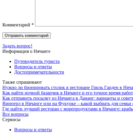
Комментарий
*
Задать вопрос!
Информация о Нячанге
Путеводитель туриста
Вопросы и ответы
Достопримечательности
Также спрашивают
Нужно ли бронировать столик в ресторане Гриль Гарден в Няча
Как найти ночной базарчик в Нячанге и его точное время рабо
Как отправить посылку из Нячанга в Дананг: варианты и сове
Винперл в Нячанге или на Фукуоке – какой выбрать для семьи 
Где найти лучший ресторан с морепродуктами в Нячанге: краб
Все вопросы
Сервисы
Вопросы и ответы