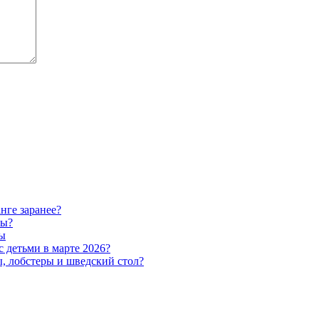
нге заранее?
ты?
ты
с детьми в марте 2026?
ы, лобстеры и шведский стол?