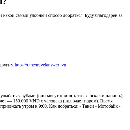
я?
и какой самый удобный способ добраться. Буду благодарен за
 другим
https://t.me/travelanswer_vn
!
лыбаться зубами (они могут принять это за оскал и напасть),
илет — 150.000 VND с человека (включает паром). Время
риезжать утром к 9:00. Как добраться: - Такси - Мотобайк -