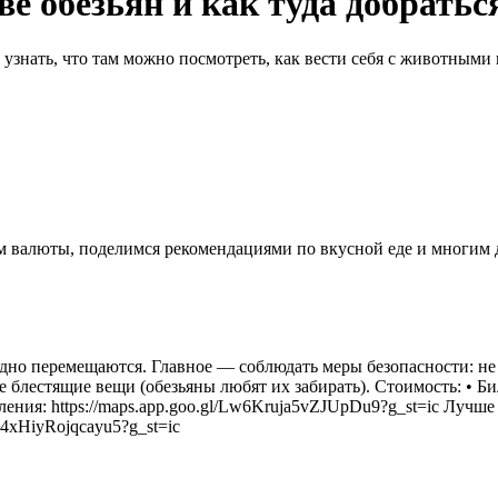
ве обезьян и как туда добратьс
узнать, что там можно посмотреть, как вести себя с животными 
ном валюты, поделимся рекомендациями по вкусной еде и многим
дно перемещаются. Главное — соблюдать меры безопасности: не у
е блестящие вещи (обезьяны любят их забирать). Стоимость: • Б
ения: https://maps.app.goo.gl/Lw6Kruja5vZJUpDu9?g_st=ic Лучше п
F4xHiyRojqcayu5?g_st=ic