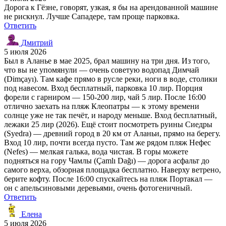
Дорога к Гёзне, говорят, узкая, я бы на арендованной машине
не рискнул. Лучше Сападере, там проще парковка.
Ответить
Дмитрий
5 июля 2026
Был в Аланье в мае 2025, брал машину на три дня. Из того,
что вы не упомянули — очень советую водопад Димчай
(Dimçayı). Там кафе прямо в русле реки, ноги в воде, столики
под навесом. Вход бесплатный, парковка 10 лир. Порция
форели с гарниром — 150-200 лир, чай 5 лир. После 16:00
отлично заехать на пляж Клеопатры — к этому времени
солнце уже не так печёт, и народу меньше. Вход бесплатный,
лежаки 25 лир (2026). Ещё стоит посмотреть руины Сиедры
(Syedra) — древний город в 20 км от Аланьи, прямо на берегу.
Вход 10 лир, почти всегда пусто. Там же рядом пляж Нефес
(Nefes) — мелкая галька, вода чистая. В горы можете
подняться на гору Чамлы (Çamlı Dağı) — дорога асфальт до
самого верха, обзорная площадка бесплатно. Наверху ветрено,
берите кофту. После 16:00 спускайтесь на пляж Портакал —
он с апельсиновыми деревьями, очень фотогеничный.
Ответить
Елена
5 июля 2026