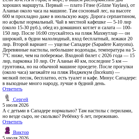
хороших маршрута. Первый — плато Гёзне (Gözne Yaylası), от
Аланьи около часа на машине. Там сосновый лес, на высоте
600 м прохладно даже в июльскую жару. Дорога серпантином,
но асфальт нормальный. Чай в местной кафешке — 5-10 лир
(около 15-30 руб.), обед из домашних котлет и салата — 100-
150 лир. После 16:00 спускайтесь на пляж Махмутлар — он
широкий, в будни малолюдный, вход бесплатный, лежаки 20
лир. Второй вариант — ущелье Сападере (Sapadere Kanyonu).
Деревянные настилы, небольшие водопады, температура на 5-
7°C ниже, чем на побережье. Входной билет с 2026 года — 15
лир, парковка 10 лир. От Аланьи 40 км, последние 5 км —
грунтовка, но на обычной машине проедете. После прогулки
(около часа) заезжайте на пляж Инджекум (İncekum) —
мелкий песок, бесплатно, есть туалет и кафе. Минус Сападере:
в выходные много народу, лучше в будний день.
Ответить
Сергей
5 июля 2026
А с детьми в Сападере нормально? Там настилы с перилами,
но везде сыро, не скользко? Ребёнку 6 лет, переживаю.
Ответить
Виктор
5 июля 2026