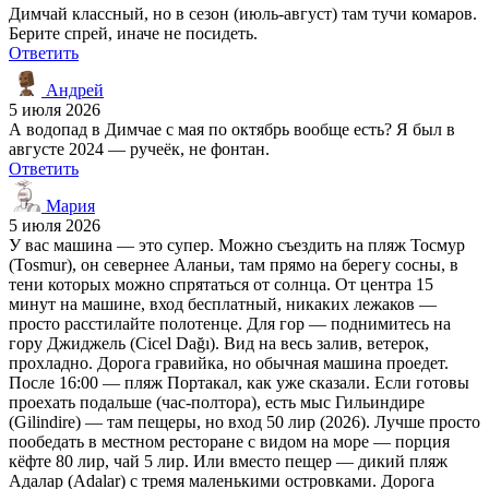
Димчай классный, но в сезон (июль-август) там тучи комаров.
Берите спрей, иначе не посидеть.
Ответить
Андрей
5 июля 2026
А водопад в Димчае с мая по октябрь вообще есть? Я был в
августе 2024 — ручеёк, не фонтан.
Ответить
Мария
5 июля 2026
У вас машина — это супер. Можно съездить на пляж Тосмур
(Tosmur), он севернее Аланьи, там прямо на берегу сосны, в
тени которых можно спрятаться от солнца. От центра 15
минут на машине, вход бесплатный, никаких лежаков —
просто расстилайте полотенце. Для гор — поднимитесь на
гору Джиджель (Cicel Dağı). Вид на весь залив, ветерок,
прохладно. Дорога гравийка, но обычная машина проедет.
После 16:00 — пляж Портакал, как уже сказали. Если готовы
проехать подальше (час-полтора), есть мыс Гильиндире
(Gilindire) — там пещеры, но вход 50 лир (2026). Лучше просто
пообедать в местном ресторане с видом на море — порция
кёфте 80 лир, чай 5 лир. Или вместо пещер — дикий пляж
Адалар (Adalar) с тремя маленькими островками. Дорога