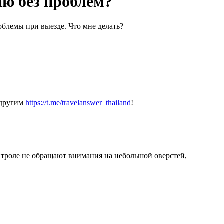
аю без проблем?
роблемы при выезде. Что мне делать?
 другим
https://t.me/travelanswer_thailand
!
онтроле не обращают внимания на небольшой оверстей,