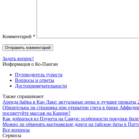
Комментарий
*
Задать вопрос!
Информация о Ко-Панган
Путеводитель туриста
Вопросы и ответы
Достопримечательности
Также спрашивают
Аренда байка в Као Лаке: актуальные цены и лучшие прокаты 
Обязательна ли страховка при открытии счета в банке Аффидев
посоветуйте массаж на Кароне?
Как добраться из Пхукета на Самуи: особенности покупки билет
Можно ли обменять вьетнамские донги на тайские баты в Патт
Все вопросы
Сервисы