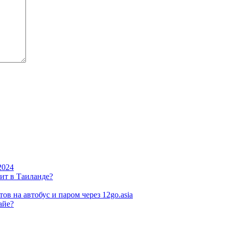
2024
ит в Таиланде?
ов на автобус и паром через 12go.asia
айе?