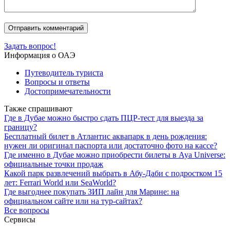
Задать вопрос!
Информация о ОАЭ
Путеводитель туриста
Вопросы и ответы
Достопримечательности
Также спрашивают
Где в Дубае можно быстро сдать ПЦР-тест для выезда за
границу?
Бесплатный билет в Атлантис аквапарк в день рождения:
нужен ли оригинал паспорта или достаточно фото на кассе?
Где именно в Дубае можно приобрести билеты в Aya Universe:
официальные точки продаж
Какой парк развлечений выбрать в Абу-Даби с подростком 15
лет: Ferrari World или SeaWorld?
Где выгоднее покупать ЗИП лайн для Марине: на
официальном сайте или на тур-сайтах?
Все вопросы
Сервисы