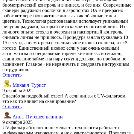
биометрический контроль и в линзах, и без них. Современные
сканеры радужной оболочки в аэропортах ОАЭ прекрасно
работают через контактные линзы - как обычные, так и
цветные. Технология распознавания использует уникальный
рисунок радужки, который не искажается оптикой линз. Из
личного опыта: стояла в очереди на паспортный контроль,
снимать линзы не пришлось. Процедура заняла буквально 10-
15 секунд - посмотрела в специальное окошко сканера, и всё
готово! Единственный нюанс: если у вас очень сильный
астигматизм и специальные торические линзы, возможно,
сканирование займет на пару секунд дольше, но проблем не
возникнет. Главное - не нервничать и следовать инструкциям
сотрудников.
Ответить
Михаил_Турист
9 октября 2025
Спасибо за подробный ответ! А если линзы с UV-фильтром,
это как-то влияет на сканирование?
Ответить
Анна_Путешественница
9 октября 2025
UV-фильтр абсолютно не мешает - технология работает с
инфракрасным излучением, а не с ультрафиолетом. Проверяла