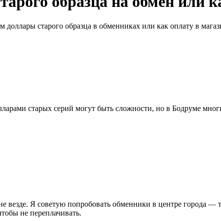
тарого образца на обмен или к
 доллары старого образца в обменниках или как оплату в магази
лларами старых серий могут быть сложности, но в Бодруме мног
е везде. Я советую попробовать обменники в центре города — т
чтобы не переплачивать.