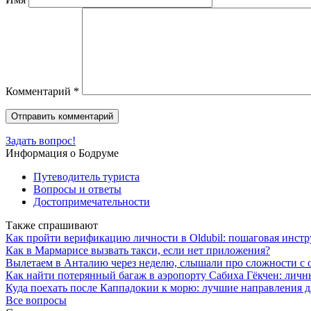
Комментарий
*
Задать вопрос!
Информация о Бодруме
Путеводитель туриста
Вопросы и ответы
Достопримечательности
Также спрашивают
Как пройти верификацию личности в Oldubil: пошаговая инст
Как в Мармарисе вызвать такси, если нет приложения?
Вылетаем в Анталию через неделю, слышали про сложности с о
Как найти потерянный багаж в аэропорту Сабиха Гёкчен: лич
Куда поехать после Каппадокии к морю: лучшие направления 
Все вопросы