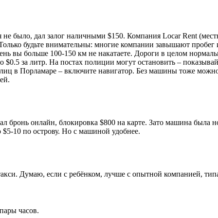
 не было, дал залог наличными $150. Компания Locar Rent (мест
. Только будьте внимательны: многие компании завышают пробег
 день вы больше 100-150 км не накатаете. Дороги в целом нормаль
ло $0.5 за литр. На постах полиции могут остановить – показыва
иц в Порламаре – включите навигатор. Без машины тоже можно – 
ей.
елал бронь онлайн, блокировка $800 на карте. Зато машина была 
 $5-10 по острову. Но с машиной удобнее.
акси. Думаю, если с ребёнком, лучше с опытной компанией, типа 
пары часов.