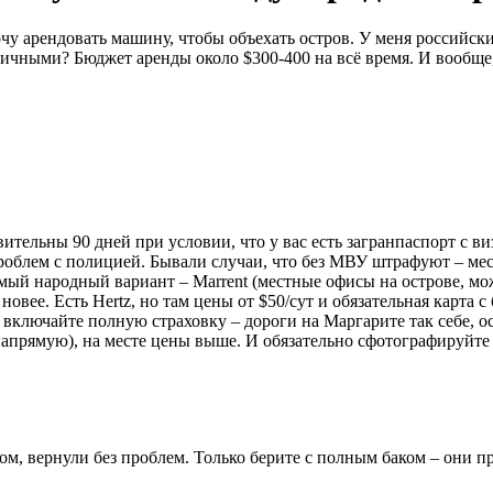
чу арендовать машину, чтобы объехать остров. У меня российски
чными? Бюджет аренды около $300-400 на всё время. И вообще,
тельны 90 дней при условии, что у вас есть загранпаспорт с ви
проблем с полицией. Бывали случаи, что без МВУ штрафуют – м
самый народный вариант – Marrent (местные офисы на острове, м
овее. Есть Hertz, но там цены от $50/сут и обязательная карта 
 включайте полную страховку – дороги на Маргарите так себе, ос
напрямую), на месте цены выше. И обязательно сфотографируйте
ом, вернули без проблем. Только берите с полным баком – они пр