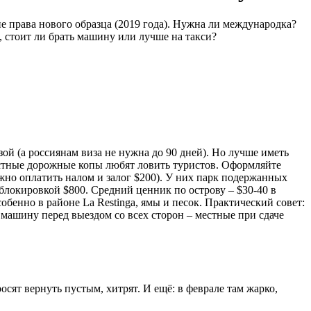
е права нового образца (2019 года). Нужна ли международка?
 стоит ли брать машину или лучше на такси?
зой (а россиянам виза не нужна до 90 дней). Но лучше иметь
естные дорожные копы любят ловить туристов. Оформляйте
ожно оплатить налом и залог $200). У них парк подержанных
с блокировкой $800. Средний ценник по острову – $30-40 в
обенно в районе La Restinga, ямы и песок. Практический совет:
 машину перед выездом со всех сторон – местные при сдаче
осят вернуть пустым, хитрят. И ещё: в феврале там жарко,