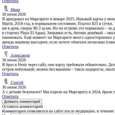
Ответить
Иван
30 июня 2026
Я арендовал на Маргарите в январе 2025. Никакой карты у меня
March, 2018 год, в нормальном состоянии. Платил $25 в сутки
км в день, сверху $0.3 за км. Но на острове это нормально – за
в сторону Playa El Agua). Заправки есть, бензин дешёвый – око
паниковать. Ещё момент: на Маргарите много односторонних ул
аренда машины выгоднее, если хотите объехать несколько пляж
Ответить
Александр
30 июня 2026
Я брал в Hertz через сайт, они карту требовали обязательно. Д
остров небольшой, можно без машины – такси недорогое, около
Ответить
Сергей
30 июня 2026
А с детьми безопасно? Мы ездили на Маргариту в 2024, брали т
Ответить
Добавить комментарий
Оставить комментарий
Комментарии появляются на сайте после модерации, в течение 