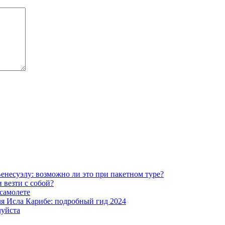
енесуэлу: возможно ли это при пакетном туре?
 везти с собой?
 самолете
ля Исла Карибе: подробный гид 2024
луйста