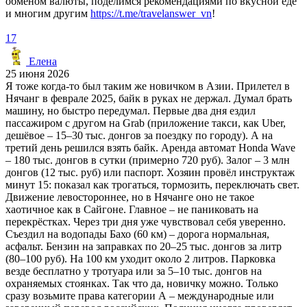
обменом валюты, поделимся рекомендациями по вкусной еде
и многим другим
https://t.me/travelanswer_vn
!
17
Елена
25 июня 2026
Я тоже когда-то был таким же новичком в Азии. Прилетел в
Нячанг в феврале 2025, байк в руках не держал. Думал брать
машину, но быстро передумал. Первые два дня ездил
пассажиром с другом на Grab (приложение такси, как Uber,
дешёвое – 15–30 тыс. донгов за поездку по городу). А на
третий день решился взять байк. Аренда автомат Honda Wave
– 180 тыс. донгов в сутки (примерно 720 руб). Залог – 3 млн
донгов (12 тыс. руб) или паспорт. Хозяин провёл инструктаж
минут 15: показал как трогаться, тормозить, переключать свет.
Движение левостороннее, но в Нячанге оно не такое
хаотичное как в Сайгоне. Главное – не паниковать на
перекрёстках. Через три дня уже чувствовал себя уверенно.
Съездил на водопады Бахо (60 км) – дорога нормальная,
асфальт. Бензин на заправках по 20–25 тыс. донгов за литр
(80–100 руб). На 100 км уходит около 2 литров. Парковка
везде бесплатно у тротуара или за 5–10 тыс. донгов на
охраняемых стоянках. Так что да, новичку можно. Только
сразу возьмите права категории А – международные или