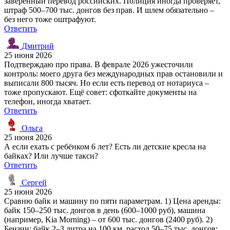
заверенный перевод российских. Полиция иногда проверяет,
штраф 500–700 тыс. донгов без прав. И шлем обязательно –
без него тоже оштрафуют.
Ответить
Дмитрий
25 июня 2026
Подтверждаю про права. В феврале 2026 ужесточили
контроль: моего друга без международных прав остановили и
выписали 800 тысяч. Но если есть перевод от нотариуса –
тоже пропускают. Ещё совет: сфоткайте документы на
телефон, иногда хватает.
Ответить
Ольга
25 июня 2026
А если ехать с ребёнком 6 лет? Есть ли детские кресла на
байках? Или лучше такси?
Ответить
Сергей
25 июня 2026
Сравню байк и машину по пяти параметрам. 1) Цена аренды:
байк 150–250 тыс. донгов в день (600–1000 руб), машина
(например, Kia Morning) – от 600 тыс. донгов (2400 руб). 2)
Бензин: байк 2–3 литра на 100 км, расход 50–75 тыс. донгов;