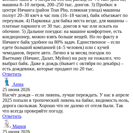
машина 8–10 литров, 200–250 тыс. донгов. 3) Пробки: в
центре Нячанга (район Tran Phu, пляжная улица) машины
ползут 20–30 км/ч в час пик (16–18 часов), байк объезжает по
переулкам. 4) Парковка: для байка места везде, для машины –
платные паркинги от 30 тыс. донгов в час или искать на
обочине. 5) Дальние поездки: на машине комфортнее, есть
кондиционер, можно взять больше вещей. Но по факту в
Нячанге байк удобнее на 80% задач. Единственное – если
едете большой компанией (4–5 человек) или с кучей
чемоданов, берите авто. Лично я за месяц поездок по
Вьетнаму (Нячанг, Далат, Муйне) ни разу не пожалел, что
выбрал байк. Даже в дождь (бывает с октября по декабрь) –
есть дождевики, которые продают по 20 тыс.
Ответить
Анна
25 июня 2026
Насчёт дождя – если ливень, лучше переждать. У нас в апреле
2025 попали в тропический ливень на байке, видимость ноль,
дорога скользкая. Хорошо что не далеко от отеля были. Так
что всегда проверяйте погоду.
Ответить
Мария
25 июня 2026