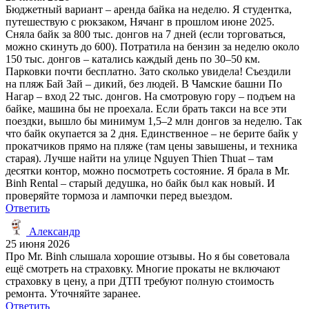
Бюджетный вариант – аренда байка на неделю. Я студентка,
путешествую с рюкзаком, Нячанг в прошлом июне 2025.
Сняла байк за 800 тыс. донгов на 7 дней (если торговаться,
можно скинуть до 600). Потратила на бензин за неделю около
150 тыс. донгов – катались каждый день по 30–50 км.
Парковки почти бесплатно. Зато сколько увидела! Съездили
на пляж Бай Зай – дикий, без людей. В Чамские башни По
Нагар – вход 22 тыс. донгов. На смотровую гору – подъем на
байке, машина бы не проехала. Если брать такси на все эти
поездки, вышло бы минимум 1,5–2 млн донгов за неделю. Так
что байк окупается за 2 дня. Единственное – не берите байк у
прокатчиков прямо на пляже (там цены завышены, и техника
старая). Лучше найти на улице Nguyen Thien Thuat – там
десятки контор, можно посмотреть состояние. Я брала в Mr.
Binh Rental – старый дедушка, но байк был как новый. И
проверяйте тормоза и лампочки перед выездом.
Ответить
Александр
25 июня 2026
Про Mr. Binh слышала хорошие отзывы. Но я бы советовала
ещё смотреть на страховку. Многие прокаты не включают
страховку в цену, а при ДТП требуют полную стоимость
ремонта. Уточняйте заранее.
Ответить