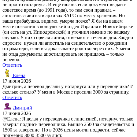
не просто нотариуса. И ещё нюанс: если документ выдан в
советское время (до 1991 года), то там свои правила –
апостиль ставится в архивах ЗАГС по месту хранения. Но
ваша прабабушка, видимо, умерла позже? Я бы на вашем
месте позвонил в консульский отдел Израиля в Новосибирске
(он есть на ул. Ипподромской) и уточнил именно по вашему
случаю. У них горячая линия, отвечают в течение дня. Заодно
спросите, нужен ли апостиль на свидетельство о рождении
отца/матери, если вы доказываете родство через них. У меня
на отца документы апостилировать не пришлось – только
перевод.
Ответить
Елена
17 июня 2026
Дмитрий, а перевод делали у нотариуса или у переводчика? И
сколько стоило? У меня в Москве просили 3000 за страницу.
Ответить
Дмитрий
17 июня 2026
@Елена: Я делал у переводчика с лицензией, нотариус только
заверил подпись переводчика. Вышло 2500 за свидетельство и
1500 за заверение. Но в 2026 цены могли подрасти, сейчас
примерно 3000-3500 за лист.