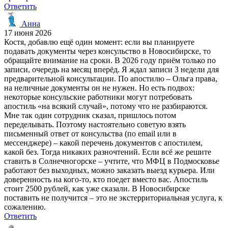
Ответить
Анна
17 июня 2026
Костя, добавлю ещё один момент: если вы планируете
подавать документы через консульство в Новосибирске, то
обращайте внимание на сроки. В 2026 году приём только по
записи, очередь на месяц вперёд. Я ждал записи 3 недели для
предварительной консультации. По апостилю – Ольга права,
на неличные документы он не нужен. Но есть подвох:
некоторые консульские работники могут потребовать
апостиль «на всякий случай», потому что не разбираются.
Мне так один сотрудник сказал, пришлось потом
переделывать. Поэтому настоятельно советую взять
письменный ответ от консульства (по email или в
мессенджере) – какой перечень документов с апостилем,
какой без. Тогда никаких разночтений. Если всё же решите
ставить в Солнечногорске – учтите, что МФЦ в Подмосковье
работают без выходных, можно заказать выезд курьера. Или
доверенность на кого-то, кто поедет вместо вас. Апостиль
стоит 2500 рублей, как уже сказали. В Новосибирске
поставить не получится – это не экстерриториальная услуга, к
сожалению.
Ответить