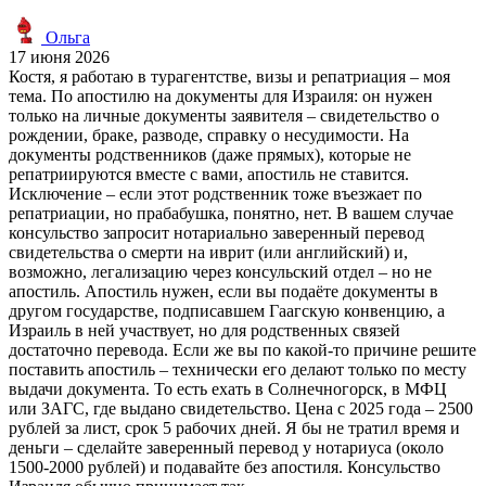
Ольга
17 июня 2026
Костя, я работаю в турагентстве, визы и репатриация – моя
тема. По апостилю на документы для Израиля: он нужен
только на личные документы заявителя – свидетельство о
рождении, браке, разводе, справку о несудимости. На
документы родственников (даже прямых), которые не
репатриируются вместе с вами, апостиль не ставится.
Исключение – если этот родственник тоже въезжает по
репатриации, но прабабушка, понятно, нет. В вашем случае
консульство запросит нотариально заверенный перевод
свидетельства о смерти на иврит (или английский) и,
возможно, легализацию через консульский отдел – но не
апостиль. Апостиль нужен, если вы подаёте документы в
другом государстве, подписавшем Гаагскую конвенцию, а
Израиль в ней участвует, но для родственных связей
достаточно перевода. Если же вы по какой-то причине решите
поставить апостиль – технически его делают только по месту
выдачи документа. То есть ехать в Солнечногорск, в МФЦ
или ЗАГС, где выдано свидетельство. Цена с 2025 года – 2500
рублей за лист, срок 5 рабочих дней. Я бы не тратил время и
деньги – сделайте заверенный перевод у нотариуса (около
1500-2000 рублей) и подавайте без апостиля. Консульство