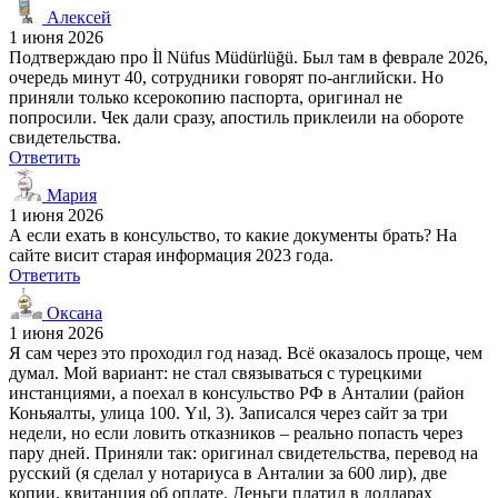
Алексей
1 июня 2026
Подтверждаю про İl Nüfus Müdürlüğü. Был там в феврале 2026,
очередь минут 40, сотрудники говорят по-английски. Но
приняли только ксерокопию паспорта, оригинал не
попросили. Чек дали сразу, апостиль приклеили на обороте
свидетельства.
Ответить
Мария
1 июня 2026
А если ехать в консульство, то какие документы брать? На
сайте висит старая информация 2023 года.
Ответить
Оксана
1 июня 2026
Я сам через это проходил год назад. Всё оказалось проще, чем
думал. Мой вариант: не стал связываться с турецкими
инстанциями, а поехал в консульство РФ в Анталии (район
Коньяалты, улица 100. Yıl, 3). Записался через сайт за три
недели, но если ловить отказников – реально попасть через
пару дней. Приняли так: оригинал свидетельства, перевод на
русский (я сделал у нотариуса в Анталии за 600 лир), две
копии, квитанция об оплате. Деньги платил в долларах