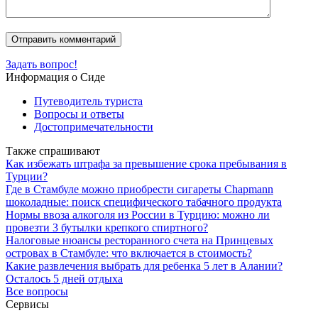
Задать вопрос!
Информация о Сиде
Путеводитель туриста
Вопросы и ответы
Достопримечательности
Также спрашивают
Как избежать штрафа за превышение срока пребывания в
Турции?
Где в Стамбуле можно приобрести сигареты Chapmann
шоколадные: поиск специфического табачного продукта
Нормы ввоза алкоголя из России в Турцию: можно ли
провезти 3 бутылки крепкого спиртного?
Налоговые нюансы ресторанного счета на Принцевых
островах в Стамбуле: что включается в стоимость?
Какие развлечения выбрать для ребенка 5 лет в Алании?
Осталось 5 дней отдыха
Все вопросы
Сервисы