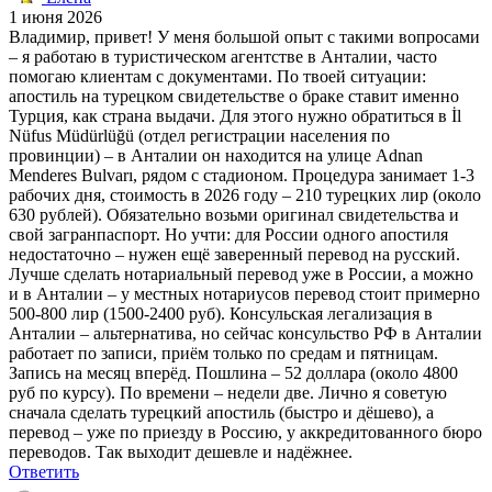
1 июня 2026
Владимир, привет! У меня большой опыт с такими вопросами
– я работаю в туристическом агентстве в Анталии, часто
помогаю клиентам с документами. По твоей ситуации:
апостиль на турецком свидетельстве о браке ставит именно
Турция, как страна выдачи. Для этого нужно обратиться в İl
Nüfus Müdürlüğü (отдел регистрации населения по
провинции) – в Анталии он находится на улице Adnan
Menderes Bulvarı, рядом с стадионом. Процедура занимает 1-3
рабочих дня, стоимость в 2026 году – 210 турецких лир (около
630 рублей). Обязательно возьми оригинал свидетельства и
свой загранпаспорт. Но учти: для России одного апостиля
недостаточно – нужен ещё заверенный перевод на русский.
Лучше сделать нотариальный перевод уже в России, а можно
и в Анталии – у местных нотариусов перевод стоит примерно
500-800 лир (1500-2400 руб). Консульская легализация в
Анталии – альтернатива, но сейчас консульство РФ в Анталии
работает по записи, приём только по средам и пятницам.
Запись на месяц вперёд. Пошлина – 52 доллара (около 4800
руб по курсу). По времени – недели две. Лично я советую
сначала сделать турецкий апостиль (быстро и дёшево), а
перевод – уже по приезду в Россию, у аккредитованного бюро
переводов. Так выходит дешевле и надёжнее.
Ответить