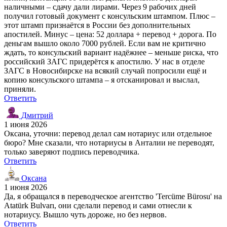
наличными – сдачу дали лирами. Через 9 рабочих дней
получил готовый документ с консульским штампом. Плюс –
этот штамп признаётся в России без дополнительных
апостилей. Минус – цена: 52 доллара + перевод + дорога. По
деньгам вышло около 7000 рублей. Если вам не критично
ждать, то консульский вариант надёжнее – меньше риска, что
российский ЗАГС придерётся к апостилю. У нас в отделе
ЗАГС в Новосибирске на всякий случай попросили ещё и
копию консульского штампа – я отсканировал и выслал,
приняли.
Ответить
Дмитрий
1 июня 2026
Оксана, уточни: перевод делал сам нотариус или отдельное
бюро? Мне сказали, что нотариусы в Анталии не переводят,
только заверяют подпись переводчика.
Ответить
Оксана
1 июня 2026
Да, я обращался в переводческое агентство 'Tercüme Bürosu' на
Atatürk Bulvarı, они сделали перевод и сами отнесли к
нотариусу. Вышло чуть дороже, но без нервов.
Ответить