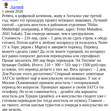
Андрей
1 июня 2026
Ребята, я цифровой кочевник, живу в Анталии уже третий
год, через эту процедуру провёл четверых знакомых. Лучший
способ – сделать апостиль в районном отделении 'Nüfus
Müdürlüğü' (например, в Муратпаше, адрес: Fener Mahallesi,
2041 Sokak). Там очереди меньше, чем в центральном.
Стоимость – 210 лир, срок – 1 день (если сдать утром, к обеду
готово). Потом идёте к любому нотариусу (я пользуюсь 'Noter
15' в Ларе, рядом с Migros) и заверяете перевод. Перевод
можете сделать сами? Да, если знаете турецкий, но нотариус
всё равно попросит диплом переводчика или сертификат.
Проще заплатить 300 лир бюро переводов 'Ak Tercüme' на
бульваре Özdilek. Итого: 210 + 300 = 510 лир (~1500 руб) при
условии, что перевод делаете у них же. Весь процесс – 2 дня.
Для России этого достаточно? Спорный момент: некоторые
ЗАГСы требуют ещё и консульскую легализацию. У нас в
Москве (Хамовники) приняли апостиль + нотариальный
перевод без вопросов. Проверьте заранее в своём ЗАГСе по
телефону. Но если сомневаетесь – делайте оба варианта:
апостиль для Турции (дешёво), а в консульство сходите уже с
готовым переводом (но тогда апостиль не нужен). Главное –
не тяните, летом наплыв туристов и очереди в консульство по
две недели.