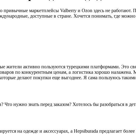
то привычные маркетплейсы Valberry и Ozon здесь не работают. 
ународные, доступные в стране. Хочется понимать, где можно б
ные жители активно пользуются турецкими платформами. Это св
оваров по конкурентным ценам, а логистика хорошо налажена. 
которые делают покупки еще выгоднее. Я сама пользуюсь такими
Что нужно знать перед заказом? Хотелось бы разобраться в дет
ируется на одежде и аксессуарах, а Hepsiburada предлагает боле