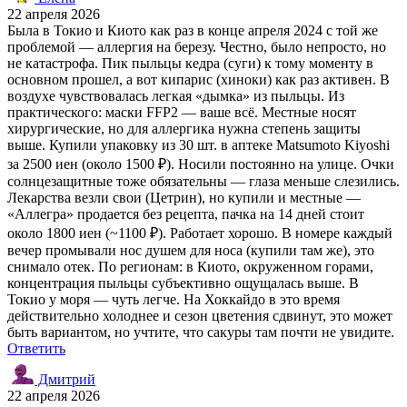
22 апреля 2026
Была в Токио и Киото как раз в конце апреля 2024 с той же
проблемой — аллергия на березу. Честно, было непросто, но
не катастрофа. Пик пыльцы кедра (суги) к тому моменту в
основном прошел, а вот кипарис (хиноки) как раз активен. В
воздухе чувствовалась легкая «дымка» из пыльцы. Из
практического: маски FFP2 — ваше всё. Местные носят
хирургические, но для аллергика нужна степень защиты
выше. Купили упаковку из 30 шт. в аптеке Matsumoto Kiyoshi
за 2500 иен (около 1500 ₽). Носили постоянно на улице. Очки
солнцезащитные тоже обязательны — глаза меньше слезились.
Лекарства везли свои (Цетрин), но купили и местные —
«Аллегра» продается без рецепта, пачка на 14 дней стоит
около 1800 иен (~1100 ₽). Работает хорошо. В номере каждый
вечер промывали нос душем для носа (купили там же), это
снимало отек. По регионам: в Киото, окруженном горами,
концентрация пыльцы субъективно ощущалась выше. В
Токио у моря — чуть легче. На Хоккайдо в это время
действительно холоднее и сезон цветения сдвинут, это может
быть вариантом, но учтите, что сакуры там почти не увидите.
Ответить
Дмитрий
22 апреля 2026