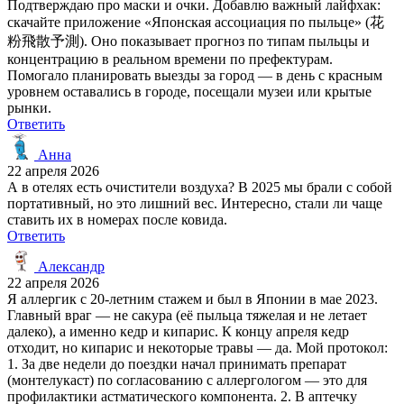
Подтверждаю про маски и очки. Добавлю важный лайфхак:
скачайте приложение «Японская ассоциация по пыльце» (花
粉飛散予測). Оно показывает прогноз по типам пыльцы и
концентрацию в реальном времени по префектурам.
Помогало планировать выезды за город — в день с красным
уровнем оставались в городе, посещали музеи или крытые
рынки.
Ответить
Анна
22 апреля 2026
А в отелях есть очистители воздуха? В 2025 мы брали с собой
портативный, но это лишний вес. Интересно, стали ли чаще
ставить их в номерах после ковида.
Ответить
Александр
22 апреля 2026
Я аллергик с 20-летним стажем и был в Японии в мае 2023.
Главный враг — не сакура (её пыльца тяжелая и не летает
далеко), а именно кедр и кипарис. К концу апреля кедр
отходит, но кипарис и некоторые травы — да. Мой протокол:
1. За две недели до поездки начал принимать препарат
(монтелукаст) по согласованию с аллергологом — это для
профилактики астматического компонента. 2. В аптечку