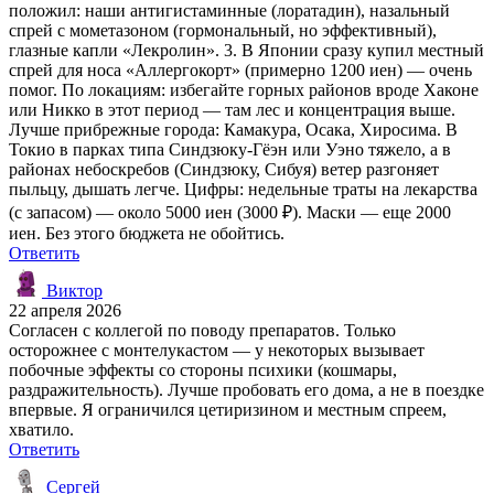
положил: наши антигистаминные (лоратадин), назальный
спрей с мометазоном (гормональный, но эффективный),
глазные капли «Лекролин». 3. В Японии сразу купил местный
спрей для носа «Аллергокорт» (примерно 1200 иен) — очень
помог. По локациям: избегайте горных районов вроде Хаконе
или Никко в этот период — там лес и концентрация выше.
Лучше прибрежные города: Камакура, Осака, Хиросима. В
Токио в парках типа Синдзюку-Гёэн или Уэно тяжело, а в
районах небоскребов (Синдзюку, Сибуя) ветер разгоняет
пыльцу, дышать легче. Цифры: недельные траты на лекарства
(с запасом) — около 5000 иен (3000 ₽). Маски — еще 2000
иен. Без этого бюджета не обойтись.
Ответить
Виктор
22 апреля 2026
Согласен с коллегой по поводу препаратов. Только
осторожнее с монтелукастом — у некоторых вызывает
побочные эффекты со стороны психики (кошмары,
раздражительность). Лучше пробовать его дома, а не в поездке
впервые. Я ограничился цетиризином и местным спреем,
хватило.
Ответить
Сергей