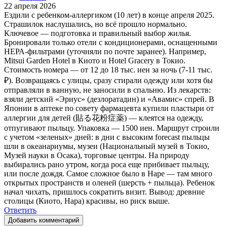
22 апреля 2026
Ездили с ребенком-аллергиком (10 лет) в конце апреля 2025.
Страшилок наслушались, но всё прошло нормально.
Ключевое — подготовка и правильный выбор жилья.
Бронировали только отели с кондиционерами, оснащенными
НЕРА-фильтрами (уточняли по почте заранее). Например,
Mitsui Garden Hotel в Киото и Hotel Gracery в Токио.
Стоимость номера — от 12 до 18 тыс. иен за ночь (7-11 тыс.
₽). Возвращаясь с улицы, сразу стирали одежду или хотя бы
отправляли в ванную, не заносили в спальню. Из лекарств:
взяли детский «Эриус» (дезлоратадин) и «Авамис» спрей. В
Японии в аптеке по совету фармацевта купили пластыри от
аллергии для детей (貼る花粉症薬) — клеятся на одежду,
отпугивают пыльцу. Упаковка — 1500 иен. Маршрут строили
с учетом «зеленых» дней: в дни с высоким forecast пыльцы
шли в океанариумы, музеи (Национальный музей в Токио,
Музей науки в Осака), торговые центры. На природу
выбирались рано утром, когда роса еще прибивает пыльцу,
или после дождя. Самое сложное было в Наре — там много
открытых пространств и оленей (шерсть + пыльца). Ребенок
начал чихать, пришлось сократить визит. Вывод: древние
столицы (Киото, Нара) красивы, но риск выше.
Ответить
Добавить комментарий