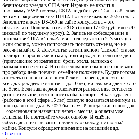
безвизового въезда в США нет. Израиль не входит в
программу VWP, поэтому ESTA не действует. Только обычная
неиммиграционная виза B1/B2. Вот что важно на 2026 год: 1.
Заполните анкету DS-160 на сайте консульства – это
обязательно. Пошлина сейчас $185 (около 17 000 руб. или 670
шекелей по текущему курсу). 2. Запись на собеседование в
посольстве США в Тель-Авиве – очередь около 2–3 месяцев.
Если срочно, можно попробовать поискать отмены, но не
рассчитывайте. 3. Документы: загранпаспорт (даркон), старые
паспорта с прошлыми визами, подтверждение цели поездки
(приглашение от компании, бронь отеля, выписка с
банковского счета). 4. На собеседовании обычно спрашивают
про работу, цель поездки, семейное положение. Будьте готовы
отвечать на иврите или английском – переводчик есть не
всегда. Срок действия визы – до 10 лет, но реально дают часто
на 5 лет. Если ваш даркон закончится раньше, виза останется
действительной, нужно носить оба паспорта. Я как турагент
(работаю в этой сфере 15 лет) советую подаваться минимум за
полгода до поездки. В 2025 был случай, когда клиент опоздал
– собеседование назначили через 4 месяца, а билеты уже
куплены. Не повторяйте чужих ошибок. И ещё: на
собеседование надевайте приличную одежду, не шорты/
майки. Консулы обращают внимание на внешний вид.
Ответить