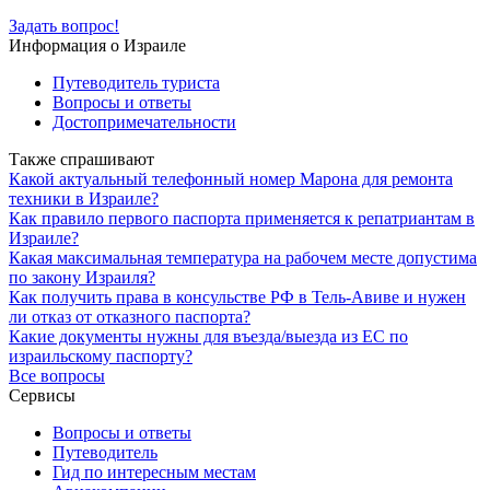
Задать вопрос!
Информация о Израиле
Путеводитель туриста
Вопросы и ответы
Достопримечательности
Также спрашивают
Какой актуальный телефонный номер Марона для ремонта
техники в Израиле?
Как правило первого паспорта применяется к репатриантам в
Израиле?
Какая максимальная температура на рабочем месте допустима
по закону Израиля?
Как получить права в консульстве РФ в Тель-Авиве и нужен
ли отказ от отказного паспорта?
Какие документы нужны для въезда/выезда из ЕС по
израильскому паспорту?
Все вопросы
Сервисы
Вопросы и ответы
Путеводитель
Гид по интересным местам