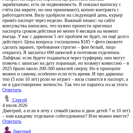
зарабатываю, есть ли недвижимость. Я показал выписку с
счёта (на иврите, но они принимают), копию контракта с
работодателем. Визу одобрили на следующий день, курьер
привёз паспорт через неделю. Важный нюанс: на сайте
консульства написано, что нужно принести оригинал
паспорта сроком действия не менее 6 месяцев на момент
въезда. У вас с дарконом 5 лет проблем не будет, он ещё долго
действует. Цена вопроса: госпошлина $185 + фото (можете
сделать заранее, требования строгие – фон белый, лицо
открыто). Я заплатил 690 шекелей в почтовом отделении.
Лайфхак: если будете подаваться через турфирму, они могут
помочь с записью на дату пораньше, но возьмут комиссию – в
2025 брали около 200-300 шекелей сверху. Но в принципе
можно и самому, особенно если есть время. И про дарконы:
тип (5 или 10 лет) роли не играет – виза ставится в паспорт, а
не в удостоверение личности. Так что не парьтесь из-за этого.
Ответить
Сергей
4 июля 2026
Дмитрий, а если я лечу с семьёй (жена и двое детей 7 и 10 лет)
– нам каждому отдельное собеседование? Или можно вместе?
Ответить
Дмитрий