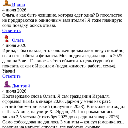
Ирина
4 июля 2026
Ольга, а как быть женщине, которая едет одна? В посольстве
не придираются к одиночным заявителям? Я тоже планирую
соло-поездку, боюсь отказа.
Ответить
Ольга
4 июля 2026
Ирина, я бы сказала, что соло-женщинам дают визу спокойно,
если есть работа и финансы. Моя подруга ездила одна в 2025 –
дали на 5 лет. Главное – чётко объяснить цель (туризм) и
показать связи с Израилем (недвижимость, работа, семья).
Удачи!
Ответить
Дмитрий
4 июля 2026
Подтверждаю слова Ольги. Я сам гражданин Израиля,
оформлял B1/B2 в январе 2026. Даркон у меня как раз 5-
летний биометрический (получил в 2023). В посольство ходил
в Тель-Авиве, на улице Ха-Ярдэн, 23. По срокам: запись
заняла 2,5 месяца (с октября 2025 до середины января 2026).
Само собеседование длилось 3 минуты – консул (американец,
говорил на иврите) спросил, где работаю, сколько