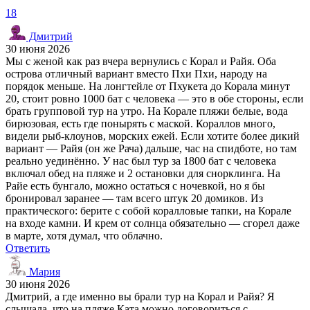
18
Дмитрий
30 июня 2026
Мы с женой как раз вчера вернулись с Корал и Райя. Оба
острова отличный вариант вместо Пхи Пхи, народу на
порядок меньше. На лонгтейле от Пхукета до Корала минут
20, стоит ровно 1000 бат с человека — это в обе стороны, если
брать групповой тур на утро. На Корале пляжи белые, вода
бирюзовая, есть где понырять с маской. Кораллов много,
видели рыб-клоунов, морских ежей. Если хотите более дикий
вариант — Райя (он же Рача) дальше, час на спидботе, но там
реально уединённо. У нас был тур за 1800 бат с человека
включал обед на пляже и 2 остановки для снорклинга. На
Райе есть бунгало, можно остаться с ночевкой, но я бы
бронировал заранее — там всего штук 20 домиков. Из
практического: берите с собой коралловые тапки, на Корале
на входе камни. И крем от солнца обязательно — сгорел даже
в марте, хотя думал, что облачно.
Ответить
Мария
30 июня 2026
Дмитрий, а где именно вы брали тур на Корал и Райя? Я
слышала, что на пляже Ката можно договориться с