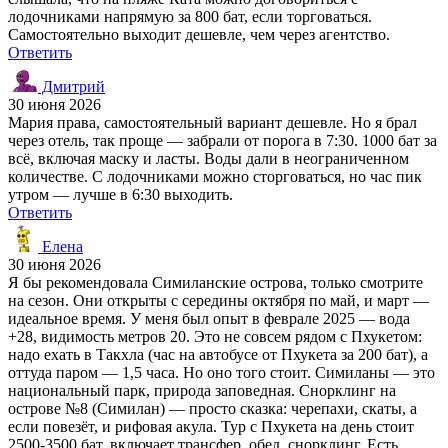
лодочниками напрямую за 800 бат, если торговаться.
Самостоятельно выходит дешевле, чем через агентство.
Ответить
Дмитрий
30 июня 2026
Мария права, самостоятельный вариант дешевле. Но я брал
через отель, так проще — забрали от порога в 7:30. 1000 бат за
всё, включая маску и ласты. Воды дали в неограниченном
количестве. С лодочниками можно сторговаться, но час пик
утром — лучше в 6:30 выходить.
Ответить
Елена
30 июня 2026
Я бы рекомендовала Симиланские острова, только смотрите
на сезон. Они открыты с середины октября по май, и март —
идеальное время. У меня был опыт в феврале 2025 — вода
+28, видимость метров 20. Это не совсем рядом с Пхукетом:
надо ехать в Такхла (час на автобусе от Пхукета за 200 бат), а
оттуда паром — 1,5 часа. Но оно того стоит. Симиланы — это
национальный парк, природа заповедная. Снорклинг на
острове №8 (Симилан) — просто сказка: черепахи, скаты, а
если повезёт, и рифовая акула. Тур с Пхукета на день стоит
2500-3500 бат, включает трансфер, обед, снорклинг. Есть