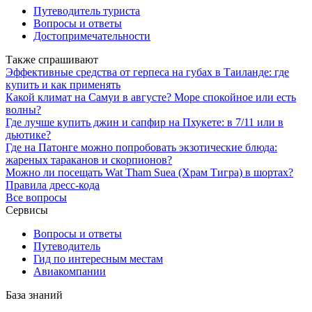
Путеводитель туриста
Вопросы и ответы
Достопримечательности
Также спрашивают
Эффективные средства от герпеса на губах в Таиланде: где
купить и как применять
Какой климат на Самуи в августе? Море спокойное или есть
волны?
Где лучше купить джин и сапфир на Пхукете: в 7/11 или в
дьютике?
Где на Патонге можно попробовать экзотические блюда:
жареных тараканов и скорпионов?
Можно ли посещать Wat Tham Suea (Храм Тигра) в шортах?
Правила дресс-кода
Все вопросы
Сервисы
Вопросы и ответы
Путеводитель
Гид по интересным местам
Авиакомпании
База знаний