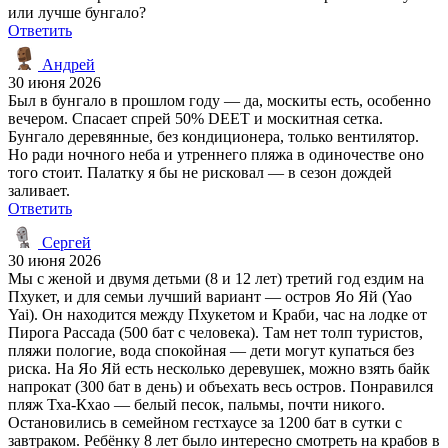
или лучше бунгало?
Ответить
Андрей
30 июня 2026
Был в бунгало в прошлом году — да, москиты есть, особенно
вечером. Спасает спрей 50% DEET и москитная сетка.
Бунгало деревянные, без кондиционера, только вентилятор.
Но ради ночного неба и утреннего пляжа в одиночестве оно
того стоит. Палатку я бы не рисковал — в сезон дождей
заливает.
Ответить
Сергей
30 июня 2026
Мы с женой и двумя детьми (8 и 12 лет) третий год ездим на
Пхукет, и для семьи лучший вариант — остров Яо Яй (Yao
Yai). Он находится между Пхукетом и Краби, час на лодке от
Пирога Рассада (500 бат с человека). Там нет толп туристов,
пляжи пологие, вода спокойная — дети могут купаться без
риска. На Яо Яй есть несколько деревушек, можно взять байк
напрокат (300 бат в день) и объехать весь остров. Понравился
пляж Тха-Кхао — белый песок, пальмы, почти никого.
Остановились в семейном гестхаусе за 1200 бат в сутки с
завтраком. Ребёнку 8 лет было интересно смотреть на крабов в