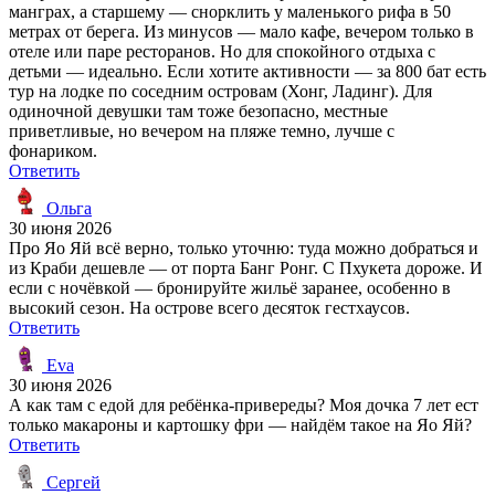
манграх, а старшему — снорклить у маленького рифа в 50
метрах от берега. Из минусов — мало кафе, вечером только в
отеле или паре ресторанов. Но для спокойного отдыха с
детьми — идеально. Если хотите активности — за 800 бат есть
тур на лодке по соседним островам (Хонг, Ладинг). Для
одиночной девушки там тоже безопасно, местные
приветливые, но вечером на пляже темно, лучше с
фонариком.
Ответить
Ольга
30 июня 2026
Про Яо Яй всё верно, только уточню: туда можно добраться и
из Краби дешевле — от порта Банг Ронг. С Пхукета дороже. И
если с ночёвкой — бронируйте жильё заранее, особенно в
высокий сезон. На острове всего десяток гестхаусов.
Ответить
Eva
30 июня 2026
А как там с едой для ребёнка-привереды? Моя дочка 7 лет ест
только макароны и картошку фри — найдём такое на Яо Яй?
Ответить
Сергей