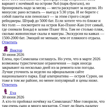
вариант с ночёвкой на острове №4 (парк-бунгало), но
бронировать надо за месяц — места раскупают за неделю. Из
минусов: рано вставать — выезд в 5:30 утра. И не берите с
собой пакеты или пенопласт — за этим строго следят
рейнджеры. Штраф до 5000 бат. Если хотите что-то ближе и
без толп — посмотрите на остров Као-Пхинг-Кан (тот самый,
где снимали Бонда) в заливе Пханг Нга. Там не столько пляж,
сколько живописные скалы и мангры. Экскурсия на каяках —
1500-2000 бат. Эмоций не меньше, чем от пляжного отдыха.
Ответить
Виктор
30 июня 2026
Елена, про Симиланы соглашусь. Но учти, что в марте 2026
возможны туристические ограничения — парк иногда
закрывают на несколько дней из-за ремонта или погоды.
Лучше уточнить за неделю на официальном сайте
национального парка. Ещё альтернатива — остров Сурин, он
тоже в том же районе, но менее популярный и цены ниже.
Ответить
Eva
30 июня 2026
А кто-то пробовал ночёвку на Симиланах? Мне говорили, что
там очень сыро и много москитов. Стоит ли брать палатку