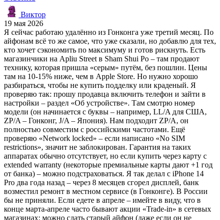
Виктор
19 мая 2026
Я сейчас работаю удалённо из Гонконга уже третий месяц. По
айфонам всё то же самое, что уже сказали, но добавлю для тех,
кто хочет сэкономить по максимуму и готов рискнуть. Есть
магазинчики на Apliu Street в Sham Shui Po – там продают
технику, которая пришла «серым» путём, без пошлин. Цены
там на 10-15% ниже, чем в Apple Store. Но нужно хорошо
разбираться, чтобы не купить подделку или краденый. Я
проверяю так: прошу продавца включить телефон и зайти в
настройки – раздел «Об устройстве». Там смотрю номер
модели (он начинается с буквы – например, LL/A для США,
ZP/A – Гонконг, J/A – Япония). Нам подходит ZP/A, он
полностью совместим с российскими частотами. Ещё
проверяю «Network locked» – если написано «No SIM
restrictions», значит не заблокирован. Гарантия на таких
аппаратах обычно отсутствует, но если купить через карту с
extended warranty (некоторые премиальные карты дают +1 год
от банка) – можно подстраховаться. Я так делал с iPhone 14
Pro два года назад – через 8 месяцев сгорел дисплей, банк
возместил ремонт в местном сервисе (в Гонконге). В России
бы не приняли. Если едете в апреле – имейте в виду, что в
конце марта-апреле часто бывают акции «Trade-in» в сетевых
магазинах: можно сдать старый айфон (даже если он не