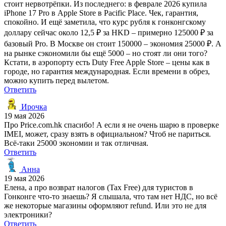
стоит нервотрёпки. Из последнего: в феврале 2026 купила
iPhone 17 Pro в Apple Store в Pacific Place. Чек, гарантия,
спокойно. И ещё заметила, что курс рубля к гонконгскому
доллару сейчас около 12,5 ₽ за HKD – примерно 125000 ₽ за
базовый Pro. В Москве он стоит 150000 – экономия 25000 ₽. А
на рынке сэкономили бы ещё 5000 – но стоят ли они того?
Кстати, в аэропорту есть Duty Free Apple Store – цены как в
городе, но гарантия международная. Если времени в обрез,
можно купить перед вылетом.
Ответить
Ирочка
19 мая 2026
Про Price.com.hk спасибо! А если я не очень шарю в проверке
IMEI, может, сразу взять в официальном? Чтоб не париться.
Всё-таки 25000 экономии и так отличная.
Ответить
Анна
19 мая 2026
Елена, а про возврат налогов (Tax Free) для туристов в
Гонконге что-то знаешь? Я слышала, что там нет НДС, но всё
же некоторые магазины оформляют refund. Или это не для
электроники?
Ответить