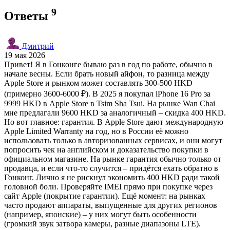
9
Ответы
Дмитрий
19 мая 2026
Привет! Я в Гонконге бываю раз в год по работе, обычно в
начале весны. Если брать новый айфон, то разница между
Apple Store и рынком может составлять 300-500 HKD
(примерно 3600-6000 ₽). В 2025 я покупал iPhone 16 Pro за
9999 HKD в Apple Store в Tsim Sha Tsui. На рынке Wan Chai
мне предлагали 9600 HKD за аналогичный – скидка 400 HKD.
Но вот главное: гарантия. В Apple Store дают международную
Apple Limited Warranty на год, но в России её можно
использовать только в авторизованных сервисах, и они могут
попросить чек на английском и доказательство покупки в
официальном магазине. На рынке гарантия обычно только от
продавца, и если что-то случится – придётся ехать обратно в
Гонконг. Лично я не рискнул экономить 400 HKD ради такой
головной боли. Проверяйте IMEI прямо при покупке через
сайт Apple (покрытие гарантии). Ещё момент: на рынках
часто продают аппараты, выпущенные для других регионов
(например, японские) – у них могут быть особенности
(громкий звук затвора камеры, разные диапазоны LTE).