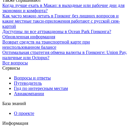
Также спрашивают
Когда лучше ехать в Макао: в выходные или рабочие дни для
экономии и комфорта?
Как часто можно летать в Гонконг без лишних вопросов и
какие местные такси-приложения работают с русской сим-
картой
Доступны ли все аттракционы в Ocean Park Гонконга?
Обновленная информация
Возврат средств на транспортной карте при
неиспользованном балансе
Оптимальная стратегия обмена валюты в Гонконге: Union Pay,
наличные или Octopus?
Все вопросы
Сервисы
Вопросы и ответы
Путеводитель
Гид по интересным местам
Авиакомпании
База знаний
О проекте
Информация