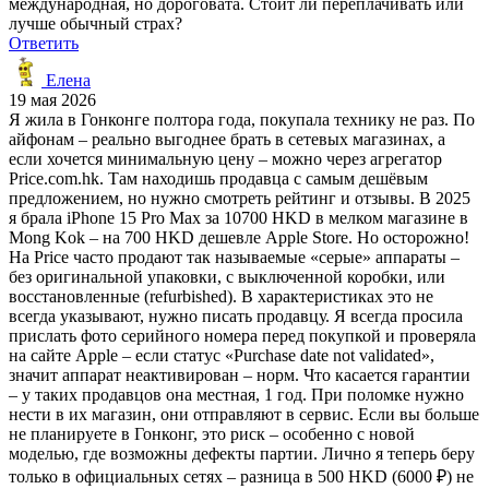
международная, но дороговата. Стоит ли переплачивать или
лучше обычный страх?
Ответить
Елена
19 мая 2026
Я жила в Гонконге полтора года, покупала технику не раз. По
айфонам – реально выгоднее брать в сетевых магазинах, а
если хочется минимальную цену – можно через агрегатор
Price.com.hk. Там находишь продавца с самым дешёвым
предложением, но нужно смотреть рейтинг и отзывы. В 2025
я брала iPhone 15 Pro Max за 10700 HKD в мелком магазине в
Mong Kok – на 700 HKD дешевле Apple Store. Но осторожно!
На Price часто продают так называемые «серые» аппараты –
без оригинальной упаковки, с выключенной коробки, или
восстановленные (refurbished). В характеристиках это не
всегда указывают, нужно писать продавцу. Я всегда просила
прислать фото серийного номера перед покупкой и проверяла
на сайте Apple – если статус «Purchase date not validated»,
значит аппарат неактивирован – норм. Что касается гарантии
– у таких продавцов она местная, 1 год. При поломке нужно
нести в их магазин, они отправляют в сервис. Если вы больше
не планируете в Гонконг, это риск – особенно с новой
моделью, где возможны дефекты партии. Лично я теперь беру
только в официальных сетях – разница в 500 HKD (6000 ₽) не