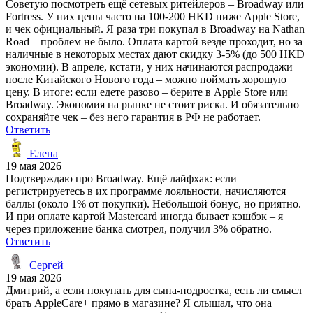
Советую посмотреть ещё сетевых ритейлеров – Broadway или
Fortress. У них цены часто на 100-200 HKD ниже Apple Store,
и чек официальный. Я раза три покупал в Broadway на Nathan
Road – проблем не было. Оплата картой везде проходит, но за
наличные в некоторых местах дают скидку 3-5% (до 500 HKD
экономии). В апреле, кстати, у них начинаются распродажи
после Китайского Нового года – можно поймать хорошую
цену. В итоге: если едете разово – берите в Apple Store или
Broadway. Экономия на рынке не стоит риска. И обязательно
сохраняйте чек – без него гарантия в РФ не работает.
Ответить
Елена
19 мая 2026
Подтверждаю про Broadway. Ещё лайфхак: если
регистрируетесь в их программе лояльности, начисляются
баллы (около 1% от покупки). Небольшой бонус, но приятно.
И при оплате картой Mastercard иногда бывает кэшбэк – я
через приложение банка смотрел, получил 3% обратно.
Ответить
Сергей
19 мая 2026
Дмитрий, а если покупать для сына-подростка, есть ли смысл
брать AppleCare+ прямо в магазине? Я слышал, что она