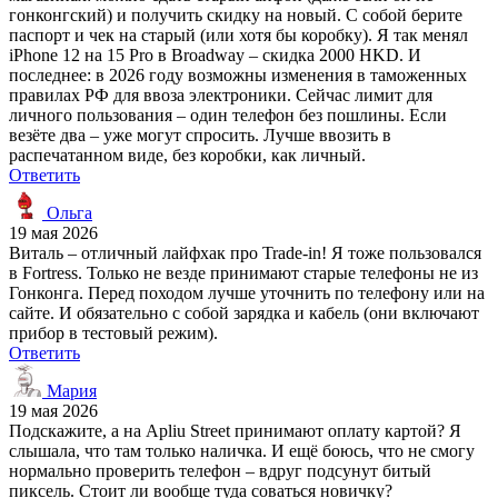
гонконгский) и получить скидку на новый. С собой берите
паспорт и чек на старый (или хотя бы коробку). Я так менял
iPhone 12 на 15 Pro в Broadway – скидка 2000 HKD. И
последнее: в 2026 году возможны изменения в таможенных
правилах РФ для ввоза электроники. Сейчас лимит для
личного пользования – один телефон без пошлины. Если
везёте два – уже могут спросить. Лучше ввозить в
распечатанном виде, без коробки, как личный.
Ответить
Ольга
19 мая 2026
Виталь – отличный лайфхак про Trade-in! Я тоже пользовался
в Fortress. Только не везде принимают старые телефоны не из
Гонконга. Перед походом лучше уточнить по телефону или на
сайте. И обязательно с собой зарядка и кабель (они включают
прибор в тестовый режим).
Ответить
Мария
19 мая 2026
Подскажите, а на Apliu Street принимают оплату картой? Я
слышала, что там только наличка. И ещё боюсь, что не смогу
нормально проверить телефон – вдруг подсунут битый
пиксель. Стоит ли вообще туда соваться новичку?