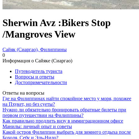
Sherwin Avz :Bikers Stop
/Mangroves View
Сайяк (Сиаргао), Филиппины
0
Информация о Сайяке (Сиаргао)
Путеводитель туриста
Вопросы и ответы
Достопримечательности
Ответы на вопросы
Где на Филиппинах найти спокойное место у моря, похожее
на Пхукет, но без суеты?
Нужно ли обязательно бронировать обратные билеты при
первом путешествии на Филиппины?
Как правильно продлить визу в иммиграционном офисе
Манилы: личный опыт и советы
Какой остров Филиппин выбрать для зимнего отдыха после
Бохоля, Себу и Эль-Нидо?