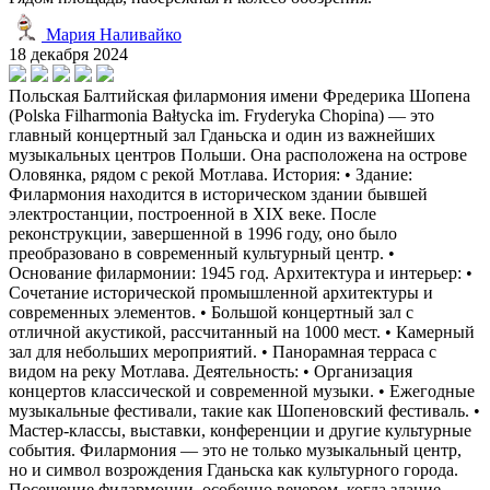
Мария Наливайко
18 декабря 2024
Польская Балтийская филармония имени Фредерика Шопена
(Polska Filharmonia Bałtycka im. Fryderyka Chopina) — это
главный концертный зал Гданьска и один из важнейших
музыкальных центров Польши. Она расположена на острове
Оловянка, рядом с рекой Мотлава. История: • Здание:
Филармония находится в историческом здании бывшей
электростанции, построенной в XIX веке. После
реконструкции, завершенной в 1996 году, оно было
преобразовано в современный культурный центр. •
Основание филармонии: 1945 год. Архитектура и интерьер: •
Сочетание исторической промышленной архитектуры и
современных элементов. • Большой концертный зал с
отличной акустикой, рассчитанный на 1000 мест. • Камерный
зал для небольших мероприятий. • Панорамная терраса с
видом на реку Мотлава. Деятельность: • Организация
концертов классической и современной музыки. • Ежегодные
музыкальные фестивали, такие как Шопеновский фестиваль. •
Мастер-классы, выставки, конференции и другие культурные
события. Филармония — это не только музыкальный центр,
но и символ возрождения Гданьска как культурного города.
Посещение филармонии, особенно вечером, когда здание