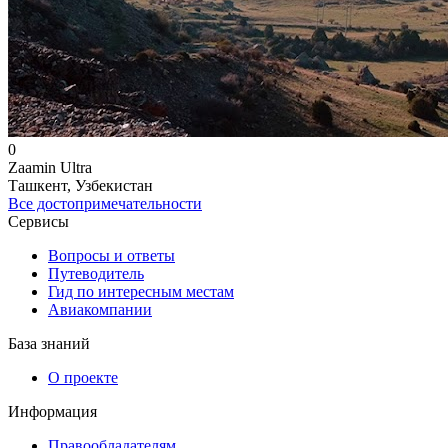
0
Zaamin Ultra
Ташкент, Узбекистан
Все достопримечательности
Сервисы
Вопросы и ответы
Путеводитель
Гид по интересным местам
Авиакомпании
База знаний
О проекте
Информация
Правообладателям