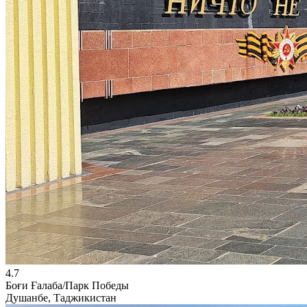
4.7
Боғи Ғалаба/Парк Победы
Душанбе, Таджикистан