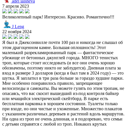
adel laisheva
7 апреля 2023
Великолепный парк! Интересно. Красиво. Романтично!!!
J Leng
22 ноября 2024
Я был в Джексонвилле почти 100 раз и никогда не слышал об
этом драгоценном камне. Большая оплошность! Этот
маленький разрекламированный парк — фантастическое
убежище от бетонных джунглей города. МНОГО тенистых
троп, которые стоит исследовать (и все они очень хорошо
обозначены, поэтому никто не заблудится). Дневная плата за
вход в размере 3 долларов (когда я был там в 2024 году) — это
шутка. Я заплатил в три раза больше за гораздо худшие парки.
Мне особенно понравилось правило, запрещающее
велосипеды и самокаты. Вы можете гулять по этим тропам, не
опасаясь, что вас скосит вышедший из-под контроля байкер
или мчащийся электрический скейтборд. В парке есть
бесплатная парковка в хорошем состоянии. Туалеты только
при входе, но они чистые и ухоженные. Множество плакатов
с указанием различных деревьев и растений вдоль маршрутов.
Ни одна из троп не очень длинная, и я подозреваю, что семьи
с детьми справятся с любой из троп. Никаких крутых