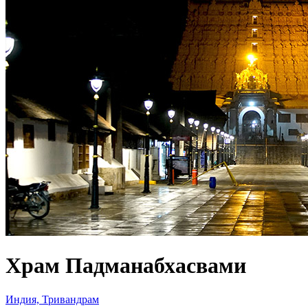
Храм Падманабхасвами
Индия, Тривандрам