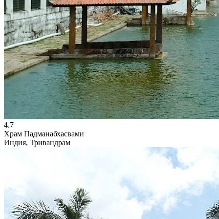
4.7
Храм Падманабхасвами
Индия, Тривандрам