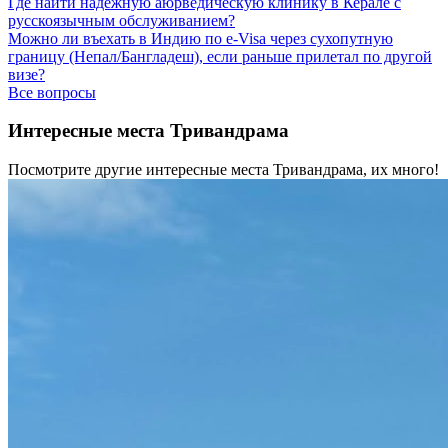
Где найти надежную аюрведическую клинику в Керале с
русскоязычным обслуживанием?
Можно ли въехать в Индию по e-Visa через сухопутную
границу (Непал/Бангладеш), если раньше прилетал по другой
визе?
Все вопросы
Интересные места Тривандрама
Посмотрите другие интересные места Тривандрама, их много!