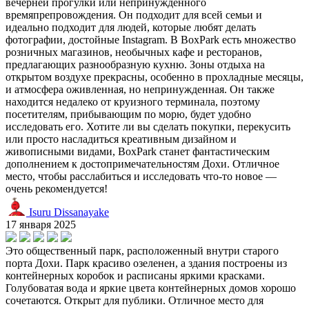
вечерней прогулки или непринужденного
времяпрепровождения. Он подходит для всей семьи и
идеально подходит для людей, которые любят делать
фотографии, достойные Instagram. В BoxPark есть множество
розничных магазинов, необычных кафе и ресторанов,
предлагающих разнообразную кухню. Зоны отдыха на
открытом воздухе прекрасны, особенно в прохладные месяцы,
и атмосфера оживленная, но непринужденная. Он также
находится недалеко от круизного терминала, поэтому
посетителям, прибывающим по морю, будет удобно
исследовать его. Хотите ли вы сделать покупки, перекусить
или просто насладиться креативным дизайном и
живописными видами, BoxPark станет фантастическим
дополнением к достопримечательностям Дохи. Отличное
место, чтобы расслабиться и исследовать что-то новое —
очень рекомендуется!
Isuru Dissanayake
17 января 2025
Это общественный парк, расположенный внутри старого
порта Дохи. Парк красиво озеленен, а здания построены из
контейнерных коробок и расписаны яркими красками.
Голубоватая вода и яркие цвета контейнерных домов хорошо
сочетаются. Открыт для публики. Отличное место для