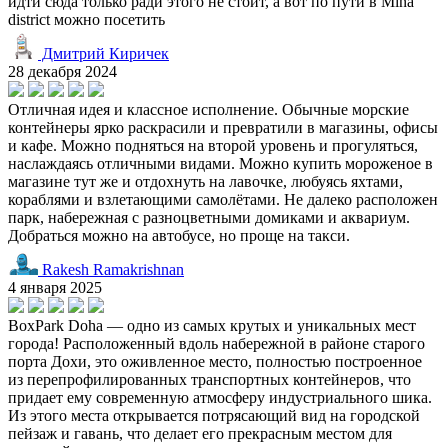
идти сюда только ради этого не стоит, а вот по пути в Mina
district можно посетить
Дмитрий Киричек
28 декабря 2024
Отличная идея и классное исполнение. Обычные морские
контейнеры ярко раскрасили и превратили в магазины, офисы
и кафе. Можно подняться на второй уровень и прогуляться,
наслаждаясь отличными видами. Можно купить мороженое в
магазине тут же и отдохнуть на лавочке, любуясь яхтами,
кораблями и взлетающими самолётами. Не далеко расположен
парк, набережная с разноцветными домиками и аквариум.
Добраться можно на автобусе, но проще на такси.
Rakesh Ramakrishnan
4 января 2025
BoxPark Doha — одно из самых крутых и уникальных мест
города! Расположенный вдоль набережной в районе старого
порта Дохи, это оживленное место, полностью построенное
из перепрофилированных транспортных контейнеров, что
придает ему современную атмосферу индустриального шика.
Из этого места открывается потрясающий вид на городской
пейзаж и гавань, что делает его прекрасным местом для