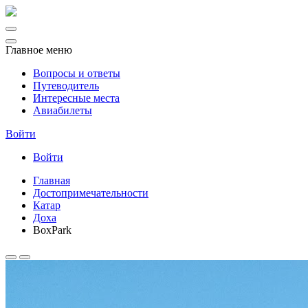
Главное меню
Вопросы и ответы
Путеводитель
Интересные места
Авиабилеты
Войти
Войти
Главная
Достопримечательности
Катар
Доха
BoxPark