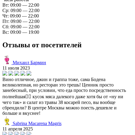
Вт: 09:00 — 22:00
Ср: 09:00 — 22:00
Чт: 09:00 — 22:00
Пт: 09:00 — 22:00
Сб: 09:00 — 22:00
Вс: 09:00 — 19:00
Отзывы от посетителей
Михаил Бармин
11 июля 2023
Вино отличное, джин и граппа тоже, сама Бодена
великолепная, но ресторан это трешь! Ценник просто
занебесный, при условии, что еда просто посредственность
полнейшая🤦‍♂️ кусок мяса далекого даже хотя бы от «ну ни
чего так» и салат из травы 38 косарей песо, вы вообще
сбрендили? В центре Москвы можно поесть дешевле и
больше и вкуснее!
Sabrina Macarena Magris
11 апреля 2025