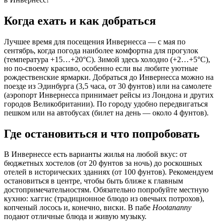
Когда ехать и как добраться
Лучшее время для посещения Инвернесса — с мая по
сентябрь, когда погода наиболее комфортна для прогулок
(температура +15…+20°C). Зимой здесь холодно (+2…+5°C),
но по-своему красиво, особенно если вы любите уютные
рождественские ярмарки. Добраться до Инвернесса можно на
поезде из Эдинбурга (3,5 часа, от 30 фунтов) или на самолете
(аэропорт Инвернесса принимает рейсы из Лондона и других
городов Великобритании). По городу удобно передвигаться
пешком или на автобусах (билет на день — около 4 фунтов).
Где остановиться и что попробовать
В Инвернессе есть варианты жилья на любой вкус: от
бюджетных хостелов (от 20 фунтов за ночь) до роскошных
отелей в исторических зданиях (от 100 фунтов). Рекомендуем
остановиться в центре, чтобы быть ближе к главным
достопримечательностям. Обязательно попробуйте местную
кухню: хаггис (традиционное блюдо из овечьих потрохов),
копченый лосось и, конечно, виски. В пабе
Hootananny
подают отличные блюда и живую музыку.