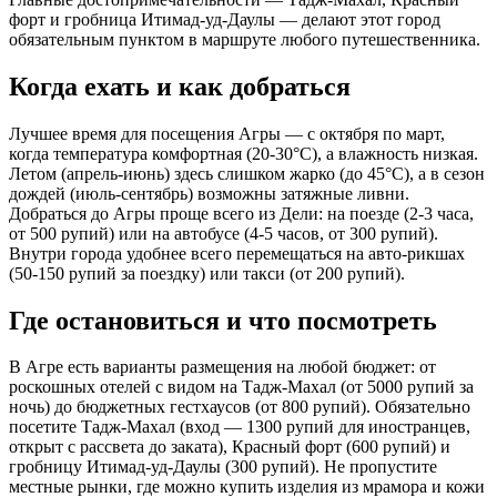
форт и гробница Итимад-уд-Даулы — делают этот город
обязательным пунктом в маршруте любого путешественника.
Когда ехать и как добраться
Лучшее время для посещения Агры — с октября по март,
когда температура комфортная (20-30°C), а влажность низкая.
Летом (апрель-июнь) здесь слишком жарко (до 45°C), а в сезон
дождей (июль-сентябрь) возможны затяжные ливни.
Добраться до Агры проще всего из Дели: на поезде (2-3 часа,
от 500 рупий) или на автобусе (4-5 часов, от 300 рупий).
Внутри города удобнее всего перемещаться на авто-рикшах
(50-150 рупий за поездку) или такси (от 200 рупий).
Где остановиться и что посмотреть
В Агре есть варианты размещения на любой бюджет: от
роскошных отелей с видом на Тадж-Махал (от 5000 рупий за
ночь) до бюджетных гестхаусов (от 800 рупий). Обязательно
посетите Тадж-Махал (вход — 1300 рупий для иностранцев,
открыт с рассвета до заката), Красный форт (600 рупий) и
гробницу Итимад-уд-Даулы (300 рупий). Не пропустите
местные рынки, где можно купить изделия из мрамора и кожи