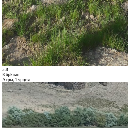
3.8
Küpkıran
Агры, Турция