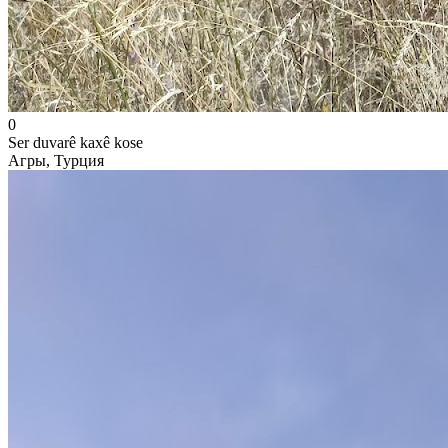
0
Ser duvarê kaxê kose
Агры, Турция