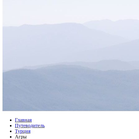
Главная
Путеводитель
Турция
Агры