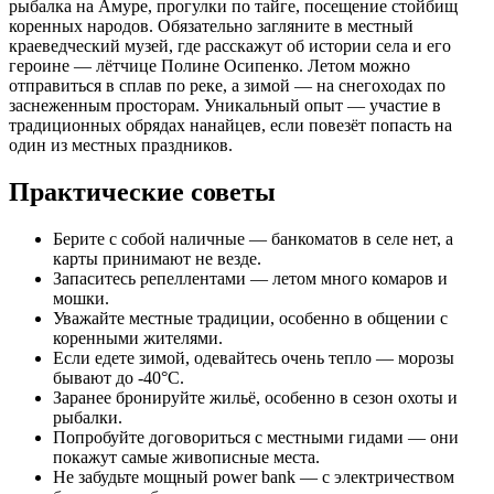
рыбалка на Амуре, прогулки по тайге, посещение стойбищ
коренных народов. Обязательно загляните в местный
краеведческий музей, где расскажут об истории села и его
героине — лётчице Полине Осипенко. Летом можно
отправиться в сплав по реке, а зимой — на снегоходах по
заснеженным просторам. Уникальный опыт — участие в
традиционных обрядах нанайцев, если повезёт попасть на
один из местных праздников.
Практические советы
Берите с собой наличные — банкоматов в селе нет, а
карты принимают не везде.
Запаситесь репеллентами — летом много комаров и
мошки.
Уважайте местные традиции, особенно в общении с
коренными жителями.
Если едете зимой, одевайтесь очень тепло — морозы
бывают до -40°C.
Заранее бронируйте жильё, особенно в сезон охоты и
рыбалки.
Попробуйте договориться с местными гидами — они
покажут самые живописные места.
Не забудьте мощный power bank — с электричеством